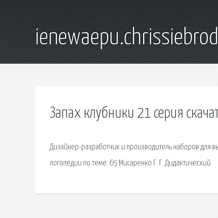
ienewaepu.chrissiebro
Запах клубники 21 серия скача
Дизайнер-разработчик и производитель наборов для в
логопедии по теме: 65 Мисаренко Г. Г. Дидактический.