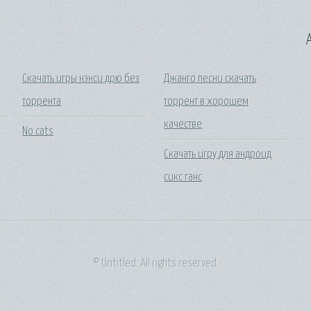
A
Скачать игры нэнси дрю без
Джанго песни скачать
торрента
торрент в хорошем
качестве
No cats
Скачать игру для андроид
сикс ганс
© Untitled. All rights reserved.