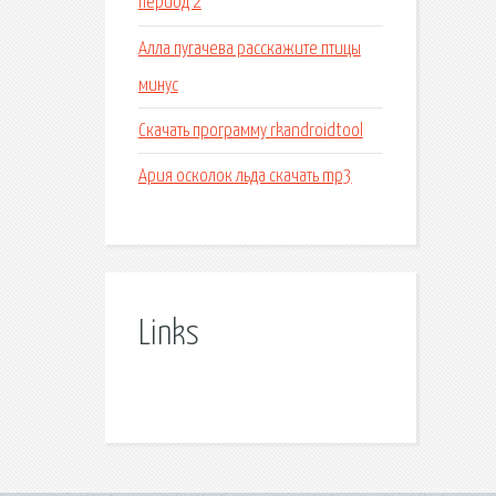
период 2
Алла пугачева расскажите птицы
минус
Скачать программу rkandroidtool
Ария осколок льда скачать mp3
Links