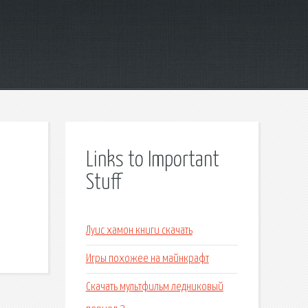
Links to Important
Stuff
Луис хамон книги скачать
Игры похожее на майнкрафт
Скачать мультфильм ледниковый