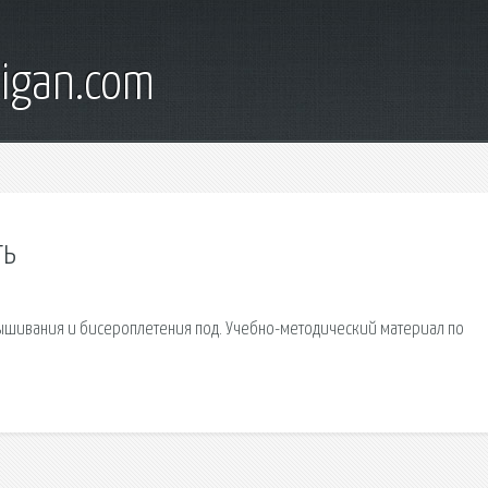
digan.com
ть
ышивания и бисероплетения под. Учебно-методический материал по