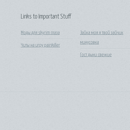
Links to Important Stuff
Моды для skyrim глаза
Зайка моя я твой зайчик
минусовка
Читы на игру painkiller
Гост дыни свежие