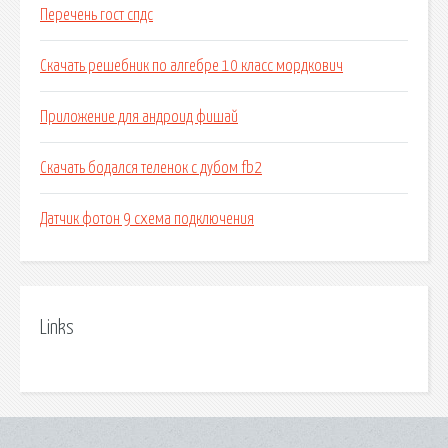
Перечень гост спдс
Скачать решебник по алгебре 10 класс мордкович
Приложение для андроид фишай
Скачать бодался теленок с дубом fb2
Датчик фотон 9 схема подключения
Links