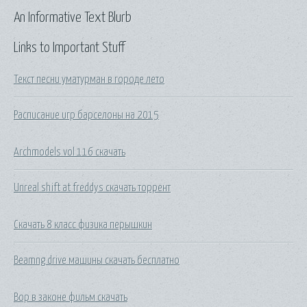
An Informative Text Blurb
Links to Important Stuff
Текст песни уматурман в городе лето
Расписание игр барселоны на 2015
Archmodels vol 116 скачать
Unreal shift at freddys скачать торрент
Скачать 8 класс физика перышкин
Beamng drive машины скачать бесплатно
Вор в законе фильм скачать