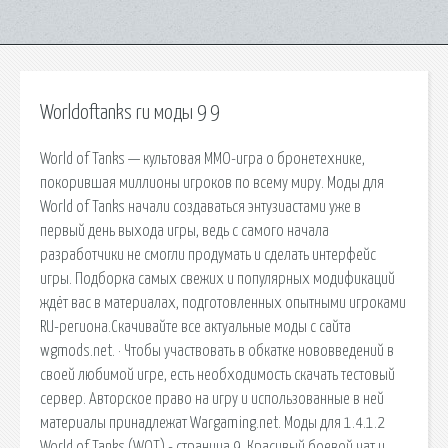
Worldoftanks ru моды 9 9
World of Tanks — культовая ММО-игра о бронетехнике,
покорившая миллионы игроков по всему миру. Моды для
World of Tanks начали создаваться энтузиастами уже в
первый день выхода игры, ведь с самого начала
разработчики не смогли продумать и сделать интерфейс
игры. Подборка самых свежих и популярных модификаций
ждёт вас в материалах, подготовленных опытными игроками
RU-региона.Скачивайте все актуальные моды с сайта
wgmods.net. · Чтобы участвовать в обкатке нововведений в
своей любимой игре, есть необходимость скачать тестовый
сервер. Авторское право на игру и использованные в ней
материалы принадлежат Wargaming.net. Моды для 1.4.1.2
World of Tanks (WOT) - страница 9 Красивый боевой чат и