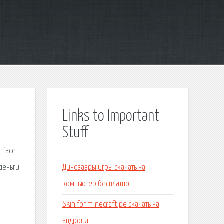
Links to Important
Stuff
rface
деньги
Динозавры игры скачать на
компьютер бесплатно
Skin for minecraft pe скачать на
андроид