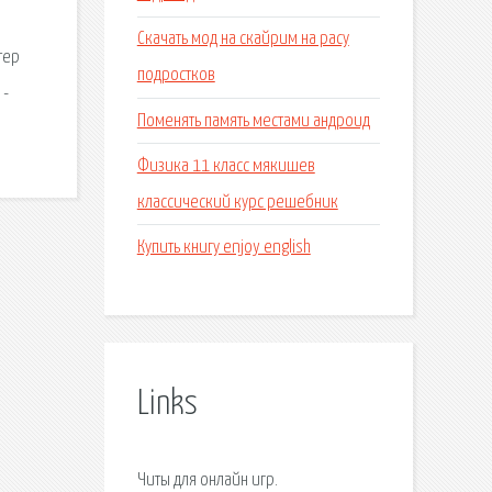
Скачать мод на скайрим на расу
тер
подростков
 -
Поменять память местами андроид
Физика 11 класс мякишев
классический курс решебник
Купить книгу enjoy english
Links
Читы для онлайн игр.