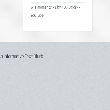
WTF moments #1 by NECROglory -
YouTube.
n Informative Text Blurb