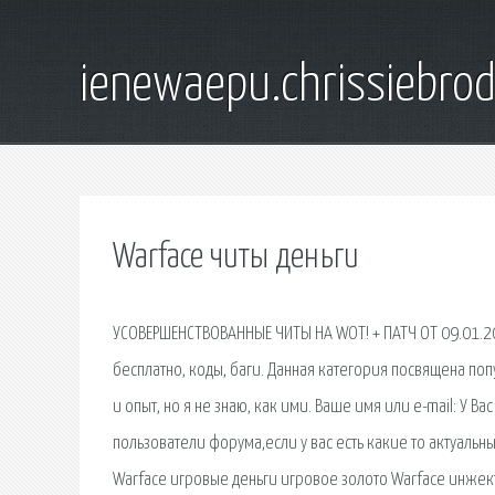
ienewaepu.chrissiebro
Warface читы деньги
УСОВЕРШЕНСТВОВАННЫЕ ЧИТЫ НА WOT! + ПАТЧ ОТ 09.01.2018 
бесплатно, коды, баги. Данная категория посвящена поп
и опыт, но я не знаю, как ими. Ваше имя или e-mail: У В
пользователи форума,если у вас есть какие то актуальн
Warface игровые деньги игровое золото Warface инжекто