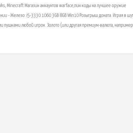
 Tanks, Minecraft Магазин аккаунтов warface,пин коды на лучшее оружие
ии - Железо: i5-3330 1060 3GB 8GB Win10 Розыгрыш доната. Играя в шу
ми пушками любой игрок. Золото (или другая премиум-валюта, например