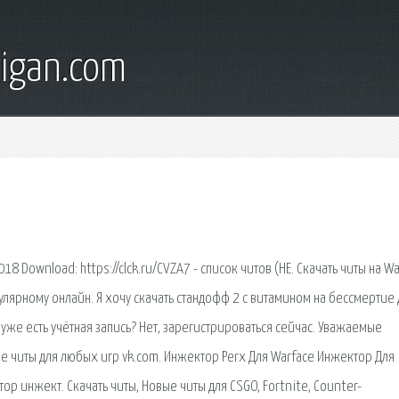
digan.com
Download: https://clck.ru/CVZA7 - список читов (НЕ. Скачать читы на Wa
улярному онлайн. Я хочу скачать стандофф 2 с витамином на бессмертие 
ас уже есть учётная запись? Нет, зарегистрироваться сейчас. Уважаемые
ые читы для любых игр vk.com. Инжектор Perx Для Warface Инжектор Для
р инжект. Скачать читы, Новые читы для CSGO, Fortnite, Counter-