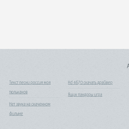
A
Текст песни россия моя
Hd 4670 скачать драйвер
тюльканов
Ящик пандоры игра
Нет звука на скаченном
фильме