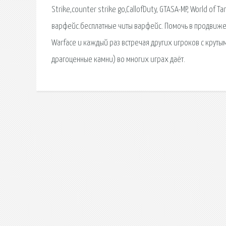
Strike,counter strike go,CallofDuty, GTASA-MP, World of
варфейс.бесплатные читы варфейс. Помочь в продвижен
Warface и каждый раз встречая других игроков с круты
драгоценные камни) во многих играх даёт.