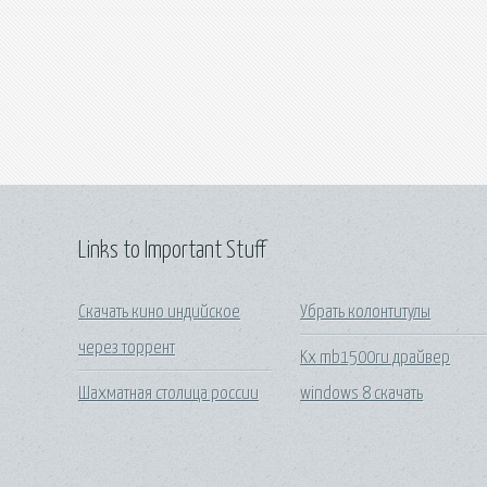
Links to Important Stuff
Скачать кино индийское
Убрать колонтитулы
через торрент
Kx mb1500ru драйвер
Шахматная столица россии
windows 8 скачать