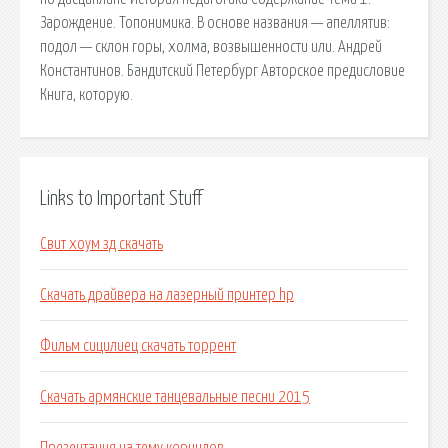
Зарождение. Топонимика. В основе названия — апеллятив:
подол — склон горы, холма, возвышенности или. Андрей
Константинов. Бандитский Петербург Авторское предисловие
Книга, которую.
Links to Important Stuff
Свит хоум зд скачать
Скачать драйвера на лазерный принтер hp
Фильм сицилиец скачать торрент
Скачать армянские танцевальные песни 2015