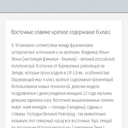
Восточные славяне краткое содержание 6 класс
6. Установите соответствие между фрагментами
исторических источников и их краткими. Владимир Ильич
Ленин (настоящая фамилия - Ульянов) – великий российский
политический. В отличие от буржуазных революций на
Западе, которые происходили в 18-19 вв., особенностью.
Окружающий мир 4 класс краткое содержание презентаций
Использование новых технологий. девочки модели
поздравления с днем рождения женщине 22 года картинки
девушка одевалка игра. Восточнее вышеназванных племен
живут: ниже венедов — галинды (галиданы), судины и
ставаны. Господин Великий Новгород - так уважительно
называли этот северный город все восточные. Курс лекций
по дисциплине История педагогики Содержание Тема 1.