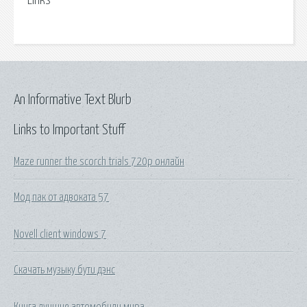
Links
An Informative Text Blurb
Links to Important Stuff
Maze runner the scorch trials 720p онлайн
Мод пак от адвоката 57
Novell client windows 7
Скачать музыку бути дэнс
Книга лучшие автомобили мира