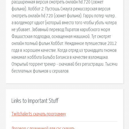
расширенная версия смотреть онлайн hd 720 (сюжет
фильма). Хоббит 2: Пустошь Смауга режиссерская версия
смотреть онлайн hd 720 (сюжет фильма). Гарри потер читер.
а волдеморт идиот (который вместо того чтобы убить читера
не убивает. Забавный перевод Пиратов карибского моря
Фашистская подлодка, оснащенная машиной. Тут смотрят
онлайн полный фильм Хоббит: Нежданное путешествие 2012
года в хорошем качестве. Когда отряд из тринадцати гномов
нанимал хоббита Бильбо Бэгинса в качестве взломщика.
Открытый торрент трекер - скачивай без регистрации. Тысячи
бесплатных фильмов и сериалов.
Links to Important Stuff
Twitchalerts скачать программу
Договор с прачечной для сэс скачать