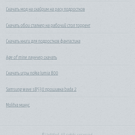
Скачать мод на скайрим на расу подростков
Скачать обои сталкер на рабочий стол торрент
Скачать книги для подростков фантастика
Age of mine лаунчер скачать
Скачать игры nokia lumia 800
Samsung wave s8530 прошивка bada 2
Molitva минус