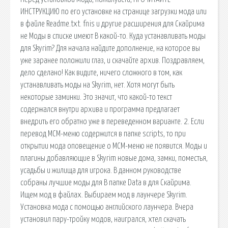
ИНСТРУКЦИЮ по его установке на странице загрузки мода или
в файле Readme.txt. fnis и другие расширения для Скайрима
не Моды в списке имеют В какой-то. Куда устанавливать моды
для Skyrim? Для начала найдите дополнение, на которое вы
уже заранее положили глаз, и скачайте архив. Поздравляем,
дело сделано! Как видите, ничего сложного в том, как
устанавливать моды на Skyrim, нет. Хотя могут быть
некоторые заминки. Это значит, что какой-то текст
содержался внутри архива и программа предлагает
внедрить его обратно уже в переведенном варианте. 2. Если
перевод MCM-меню содержится в папке scripts, то при
открытии мода оповещение о MCM-меню не появится. Моды и
плагины добавляющие в Skyrim новые дома, замки, поместья,
усадьбы и жилища для игрока. В данном руководстве
собраны лучшие моды для В папке Data в для Скайрима.
Ищем мод в файлах. Выбираем мод в лаунчере Skyrim.
Установка мода с помощью английского лаунчера. Вчера
установил пару-тройку модов, наигрался, хтел скачать