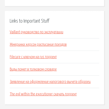
Links to Important Stuff
Vaillant руководство по эксплуатации
Жмеринка херсон расписание поездов
Filecure c ключом на rus торрент
Виды помет в толковом словаре
Заявление на оформление налогового вычета образец
The evil within the executioner скачать торрент