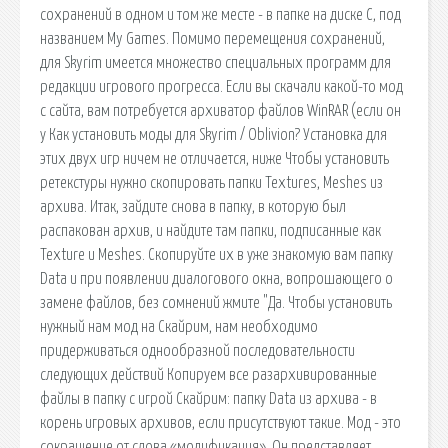
сохранений в одном и том же месте - в папке на диске С, под
названием My Games. Помимо перемещения сохранений,
для Skyrim имеется множество специальных программ для
редакции игрового прогресса. Если вы скачали какой-то мод
с сайта, вам потребуется архиватор файлов WinRAR (если он
у Как установить моды для Skyrim / Oblivion? Установка для
этих двух игр ничем не отличается, ниже Чтобы установить
ретекстуры нужно скопировать папки Textures, Meshes из
архива. Итак, зайдите снова в папку, в которую был
распакован архив, и найдите там папки, подписанные как
Texture и Meshes. Скопируйте их в уже знакомую вам папку
Data и при появлении диалогового окна, вопрошающего о
замене файлов, без сомнений жмите "Да. Чтобы установить
нужный нам мод на Скайрим, нам необходимо
придерживаться однообразной последовательности
следующих действий Копируем все разархивированные
файлы в папку с игрой Скайрим: папку Data из архива - в
корень игровых архивов, если присутствуют такие. Мод - это
сокращение от слова «модификация». Он представляет