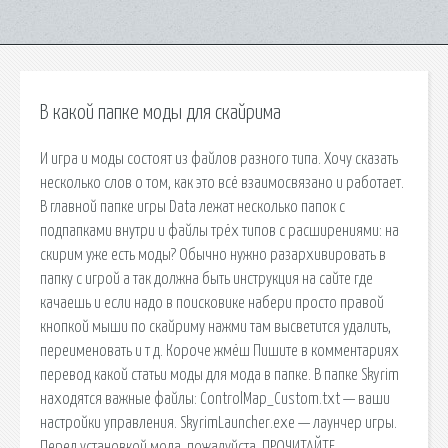
В какой папке моды для скайрима
И игра и моды состоят из файлов разного типа. Хочу сказать
несколько слов о том, как это всё взаимосвязано и работает.
В главной папке игры Data лежат несколько папок с
подпапками внутри и файлы трёх типов с расширениями: на
скирим уже есть моды? Обычно нужно разархивировать в
папку с игрой а так должна быть инструкция на сайте где
качаешь и если надо в поисковике набери просто правой
кнопкой мыши по скайриму нажми там высветится удалить,
переименовать и т д. Короче жмёш Пишите в комментариях
перевод какой статьи моды для мода в папке. В папке Skyrim
находятся важные файлы: ControlMap_Custom.txt — ваши
настройки управления. SkyrimLauncher.exe — лаунчер игры.
Перед установкой мода, пожалуйста, ПРОЧИТАЙТЕ