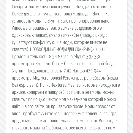
Скайрим: автоматический и ручной. Итак, рассмотрим их
более детально. Ручная установка модов для Skyrim. Как
установить моды на Skyrim. Если при копировании папок
Windows спрашивает вас о замене содержимого в
одинаковых папках, смело заменяйте (правда иногда
существуют конфликтующие моды, которые вместе не
ставятся). НЕОБХОДИМЫЕ МОДЫ ДЛЯ СКАЙРИМ(2017) -
Продолжительность: 8:54 Makshun-Skyrim 397 330
просмотров. Как стать богом без читов Сильнейший билд
Skyrim - Продолжительность: 7:42 Naritsa 473 944
просмотра. Мод установлен! Ретекстуры, реплейсеры (моды
без esp и esm). Папки Textures,Meshes, которые находятся в
архиве, копируем в папку сейчас почти всем моды можно
ставить с помощью Нексус мод менеджера который можно
найти на его сайте. он при запуске после. Моды позволяют
вновь пробудить у игроков интерес к уже приевшейся игре,
предоставляя им дополнительные возможности. Вопрос, как
скачивать моды на Скайрим, скорее всего, не вызовет ни у