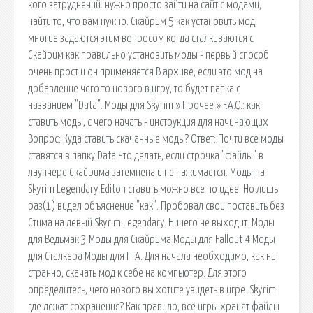
кого затруднений: нужно просто зайти на сайт с модами,
найти то, что вам нужно. Скайрим 5 как установить мод,
многие задаются этим вопросом когда сталкиваются с
Скайрим как правильно установить моды - первый способ
очень прост и он применяется В архиве, если это мод на
добавление чего то нового в игру, то будет папка с
названием "Data". Моды для Skyrim » Прочее » F.A.Q.: как
ставить моды, с чего начать - инструкция для начинающих
Вопрос: Куда ставить скачанные моды? Ответ: Почти все моды
ставятся в папку Data Что делать, если строчка "файлы" в
лаунчере Скайрима затемнена и не нажимается. Моды на
Skyrim Legendary Editon ставить можно все по идее. Но лишь
раз(1) видел объяснение "как". Пробовал свои поставить без
Стима на левый Skyrim Legendary. Ничего не выходит. Моды
для Ведьмак 3 Моды для Скайрима Моды для Fallout 4 Моды
для Сталкера Моды для ГТА. Для начала необходимо, как ни
странно, скачать мод к себе на компьютер. Для этого
определитесь, чего нового вы хотите увидеть в игре. Skyrim
где лежат сохранения? Как правило, все игры хранят файлы