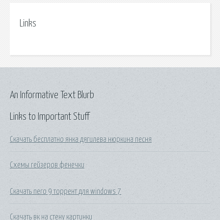
Links
An Informative Text Blurb
Links to Important Stuff
Скачать бесплатно янка дягилева нюркина песня
Схемы гейзеров фенечки
Скачать nero 9 торрент для windows 7
Скачать вк на стену картинки