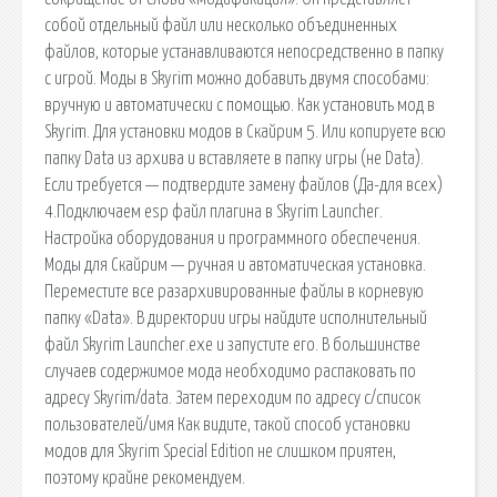
собой отдельный файл или несколько объединенных
файлов, которые устанавливаются непосредственно в папку
с игрой. Моды в Skyrim можно добавить двумя способами:
вручную и автоматически с помощью. Как установить мод в
Skyrim. Для установки модов в Скайрим 5. Или копируете всю
папку Data из архива и вставляете в папку игры (не Data).
Если требуется — подтвердите замену файлов (Да-для всех)
4.Подключаем esp файл плагина в Skyrim Launcher.
Настройка оборудования и программного обеспечения.
Моды для Скайрим — ручная и автоматическая установка.
Переместите все разархивированные файлы в корневую
папку «Data». В директории игры найдите исполнительный
файл Skyrim Launcher.exe и запустите его. В большинстве
случаев содержимое мода необходимо распаковать по
адресу Skyrim/data. Затем переходим по адресу c/список
пользователей/имя Как видите, такой способ установки
модов для Skyrim Special Edition не слишком приятен,
поэтому крайне рекомендуем.