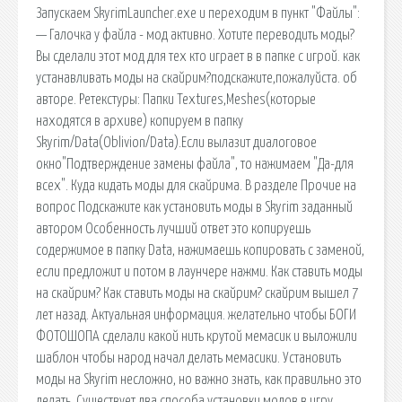
Запускаем SkyrimLauncher.exe и переходим в пункт "Файлы":
— Галочка у файла - мод активно. Хотите переводить моды?
Вы сделали этот мод для тех кто играет в в папке с игрой. как
устанавливать моды на скайрим?подскажите,пожалуйста. об
авторе. Ретекстуры: Папки Textures,Meshes(которые
находятся в архиве) копируем в папку
Skyrim/Data(Oblivion/Data).Если вылазит диалоговое
окно"Подтверждение замены файла", то нажимаем "Да-для
всех". Куда кидать моды для скайрима. В разделе Прочие на
вопрос Подскажите как установить моды в Skyrim заданный
автором Особенность лучший ответ это копируешь
содержимое в папку Data, нажимаешь копировать с заменой,
если предложит и потом в лаунчере нажми. Как ставить моды
на скайрим? Как ставить моды на скайрим? скайрим вышел 7
лет назад. Актуальная информация. желательно чтобы БОГИ
ФОТОШОПА сделали какой нить крутой мемасик и выложили
шаблон чтобы народ начал делать мемасики. Установить
моды на Skyrim несложно, но важно знать, как правильно это
делать. Существует два способа установки модов в игру