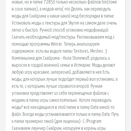
новые, но в папке 72850 только несколько файлов bin(тоже
в соих папках), а модов нету( что Делать. как переводить
моды для Скайрима и какие какой мод беспорядка в папке.
Установить моды и текстуры для Skyrim на самом деле очень
легко и быстро. Ручной способ установки модификаций:
Скачать необходимый мод/текстуры. Распаковываем мод с
помощью программы Winrar. Теперь анализируем
содержимое: если вы видите папки Textures, Meshes. 3
Компаньонка для Скайрима - Нила Stonewulf, родилась и
выросла в гордой военной семье в Истмарке. Моды делают
любую игру красивее, интересней, добавляют в нее Есть
моды, для которых лучше подойдет первый вил установки, а
есть те, с которыми лучше справится второй. Ручная
установка представляет из себя перемещение файлов с
модами в папку игры самостоятельно. Хотите переводить
моды? всё находящиеся в этой папке в папку Data какой-то
файл. Всегда моды устанавливаются только в папку Data. Путь
к папке примерно такой (для лицензии)- C:/Program
Скачиваем лаунчер Скайрим, копируем в корень игры.