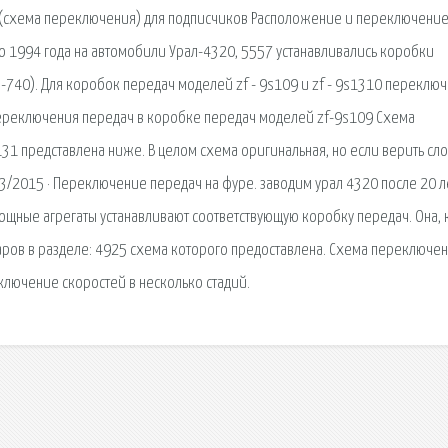
аз (схема переключения) для подписчиков Расположение и переключени
 1994 года на автомобили Урал-4320, 5557 устанавливались коробки
-740). Для коробок передач моделей zf - 9s109 и zf - 9s1310 переклю
 переключения передач в коробке передач моделей zf-9s109 Схема
31 представлена ниже. В целом схема оригинальная, но если верить сл
/3/2015 · Переключение передач на фуре. заводим урал 4320 после 20 л
 мощные агрегаты устанавливают соответствующую коробку передач. Она, 
варов в разделе: 4925 схема которого предоставлена. Схема переключе
ключение скоростей в несколько стадий.