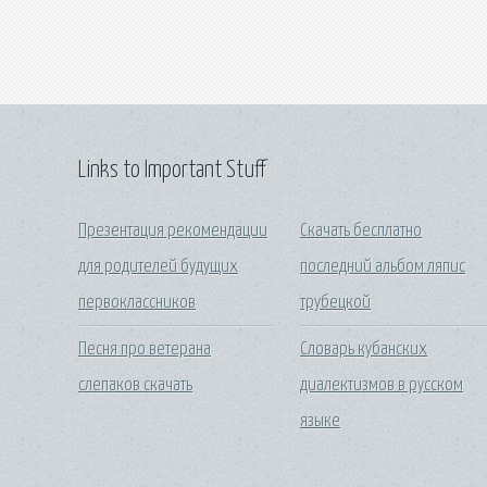
Links to Important Stuff
Презентация рекомендации
Скачать бесплатно
для родителей будущих
последний альбом ляпис
первоклассников
трубецкой
Песня про ветерана
Словарь кубанских
слепаков скачать
диалектизмов в русском
языке