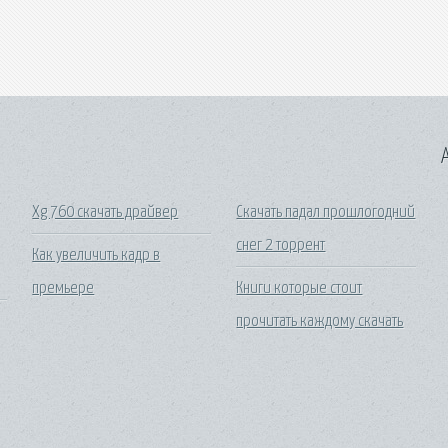
A
Xg 760 скачать драйвер
Скачать падал прошлогодний
снег 2 торрент
Как увеличить кадр в
премьере
Книги которые стоит
прочитать каждому скачать