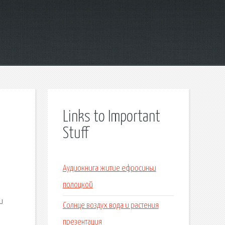
Links to Important
Stuff
Аудиокнига житие ефросиньи
полоцкой
и
Солнце воздух вода и растения
презентация