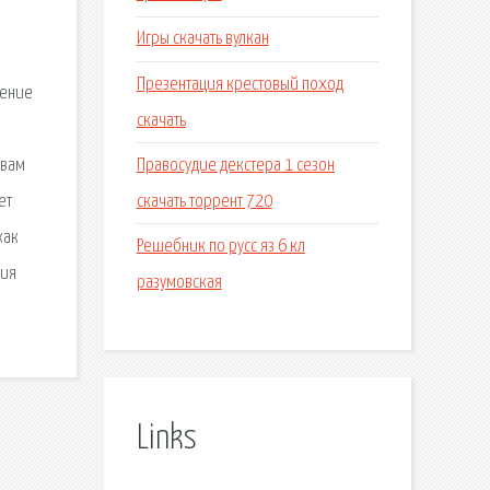
е
Игры скачать вулкан
Презентация крестовый поход
чение
скачать
Правосудие декстера 1 сезон
овам
скачать торрент 720
ет
как
Решебник по русс яз 6 кл
ния
разумовская
Links