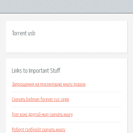
Torrent usb
Links to Important Stuff
Запрошення на презентацію книги зразок
Скачать batman forever rus sega
Грег кокс другой мир скачать книгу
Роберт гэлбрейт скачать книги