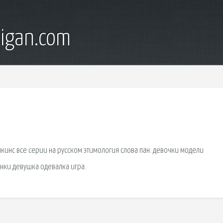
digan.com
опкинс все серии на русском этимология слова пан. девочки модели
нки девушка одевалка игра.