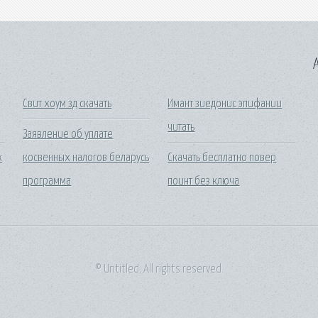
A
Свит хоум зд скачать
Имант зиедонис эпифании
читать
Заявление об уплате
к
косвенных налогов беларусь
Скачать бесплатно повер
программа
поинт без ключа
© Untitled. All rights reserved.