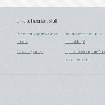
Links to Important Stuff
Презентації українська мова
Отзывы электронной книги
10 клас
ritmix rbk 496
Схема по фен шуй
Чертов воробьев решебни
по физике скачать