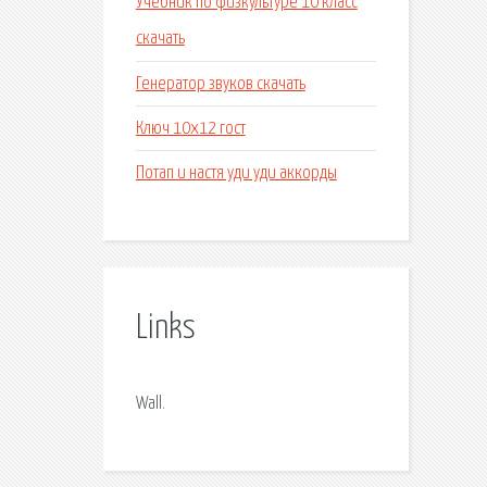
Учебник по физкультуре 10 класс
скачать
Генератор звуков скачать
Ключ 10х12 гост
Потап и настя уди уди аккорды
Links
Wall.