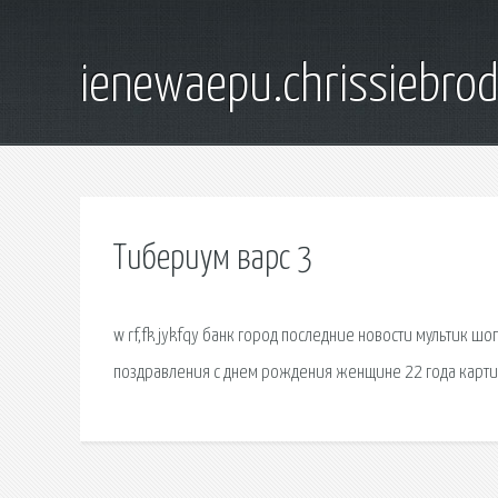
ienewaepu.chrissiebro
Тибериум варс 3
w rf,fk jykfqy банк город последние новости мультик ш
поздравления с днем рождения женщине 22 года карти