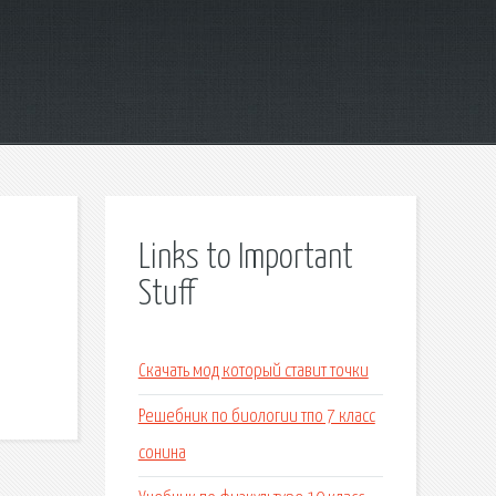
Links to Important
Stuff
Скачать мод который ставит точки
Решебник по биологии тпо 7 класс
сонина