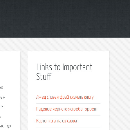
Links to Important
Stuff
ро
ие»
Лжец стивен фрай скачать книгу
ое
Падение черного ястреба торрент
ь
Картинки анга из савва
ает до