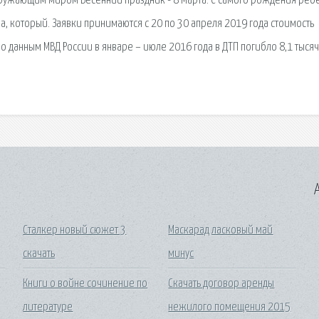
кружающим миром Весенний праздник - 8 Марта. С самого рождения реб
, который. Заявки принимаются с 20 по 30 апреля 2019 года cтоимость
По данным МВД России в январе – июле 2016 года в ДТП погибло 8,1 тыся
A
Сталкер новый сюжет 3
Маскарад ласковый май
скачать
минус
Книги о войне сочинение по
Скачать договор аренды
литературе
нежилого помещения 2015