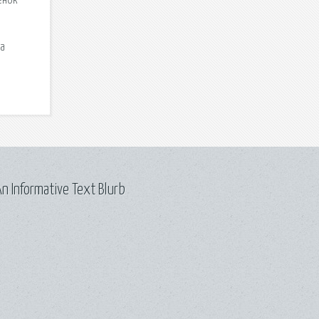
ёнок
ча
n Informative Text Blurb