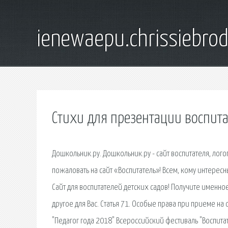
ienewaepu.chrissiebro
Стихи для презентации воспита
Дошкольник.ру. Дошкольник.ру - сайт воспитателя, лого
пожаловать на сайт «Воспитатель»! Всем, кому интере
Сайт для воспитателей детских садов! Получите именно
другое для Вас. Статья 71. Особые права при приеме н
"Педагог года 2018" Всероссийский фестиваль "Воспита