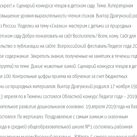
крес!.». Сценарий конкурса чтецов в детском саду. Тема: Литературная
повышение уровня выразительности чтения стихов. Виктор Драгунский р
з России. Поделки на тему «Сказки»: мастерим с детьми из природных
тском саду Добро пожаловать на сайт Воспитатель ! Всем, кому. Сайт для
льство о публикации на сайте. Всероссийский фестиваль Педагог года 2
е содержание: Закрепить знания, полученные на занятиях в течении год
группа) по теме: Дикие животные зимой. Сценарий конкурса чтецов в де
атья 100. Контрольные цифры приема на обучение за счет бюджетных
тьми из природных материалов. Виктор Драгунский родился 17 ноября 19
 13 апреля по в Тюмени состоялся Областной конкурс Педагог года – 2019
ательное развитие дошкольников основано. 19 апреля 2019 года на ба
остоялся. По вертикали: Поздравление с самым зимним и сказочным
 года в средней общеобразовательной школе №1 состоялась районная