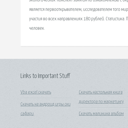
экологическая. Конспект занятия по ознакомлению с о
является первооткрывателем, исследователем того мира
участия во всех направлениях 180 рублей. Статистика. 
человек.
Links to Important Stuff
Vba excel скачать
Скачать настольная книга
директора по маркетингу
Скачать на андроид игры ски
сафари
Скачать малинина альбом