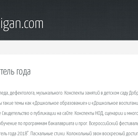
digan.com
тель года
педа, дефектолога, музыкального. Конспекты занятий в детском саду Доб
сны такие темы как «Дошкольное образование» и «Дошкольное воспитан
е Свидетельство о публикации на сайте. Конспекты НОД, сценарии и мног
а обучение по программам бакалавриата и прог. Всероссийский фестивал
тель года 2018". Пасхальные стихи. Колокольный звон воскресный достиг