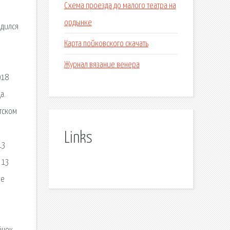
Схема проезда до малого театра на
ордынке
одился
Карта пойковского скачать
Журнал вязание венера
018
а.
тском
Links
13
 13
зе