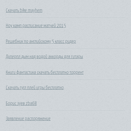
Скачать bike mayhem
Ноу камп расписание матчей 2015
Решебник по английскому 5 класс ридер
Диперпл дым над водой аккорды для гитары
Книги фантастика скачать бесплатно торрент
Скачать гугл плей игры бесплатно
Борис зуев zba68
Заявление распоряжение