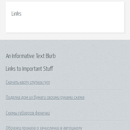
Links
An Informative Text Blurb
Links to Important Stuff
Скачать карту спутник гугл
Поделка дом из бумаги своими руками схема
Схемы гейзеров фенечки
Образец приказа о зачислении в автошколу