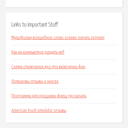
Links to Important Stuff
Мультфильм волшебное слово осеева скачать торрент
Как на компьютере раздать wifi
Схема отключения дхо при включении фар
Литвиновы отзывы о книгах
Программа для прошивки флеш тул скачать
American truck simulator отзывы