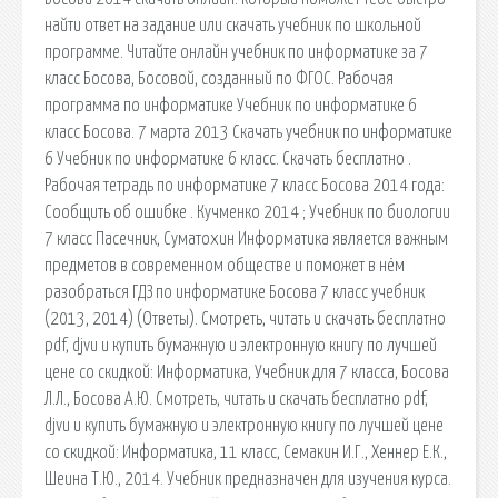
найти ответ на задание или скачать учебник по школьной
программе. Читайте онлайн учебник по информатике за 7
класс Босова, Босовой, созданный по ФГОС. Рабочая
программа по информатике Учебник по информатике 6
класс Босова. 7 марта 2013 Скачать учебник по информатике
6 Учебник по информатике 6 класс. Скачать бесплатно .
Рабочая тетрадь по информатике 7 класс Босова 2014 года:
Сообщить об ошибке . Кучменко 2014 ; Учебник по биологии
7 класс Пасечник, Суматохин Информатика является важным
предметов в современном обществе и поможет в нём
разобраться ГДЗ по информатике Босова 7 класс учебник
(2013, 2014) (Ответы). Смотреть, читать и скачать бесплатно
pdf, djvu и купить бумажную и электронную книгу по лучшей
цене со скидкой: Информатика, Учебник для 7 класса, Босова
Л.Л., Босова А.Ю. Смотреть, читать и скачать бесплатно pdf,
djvu и купить бумажную и электронную книгу по лучшей цене
со скидкой: Информатика, 11 класс, Семакин И.Г., Хеннер Е.К.,
Шеина Т.Ю., 2014. Учебник предназначен для изучения курса.