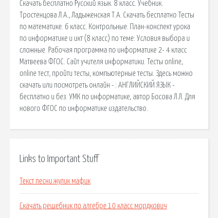
Скачать бесплатно Русский язык. 8 класс. Учебник.
Тростенцова Л.А., Ладыженская Т.А. Скачать бесплатно Тесты
по математике. 6 класс. Контрольные. План-конспект урока
по информатике и икт (8 класс) по теме: Условия выбора и
сложные. Рабочая программа по информатике 2- 4 класс
Матвеева ФГОС. Сайт учителя информатики. Тесты online,
online тест, пройти тесты, компьютерные тесты. Здесь можно
скачать или посмотреть онлайн - : АНГЛИЙСКИЙ ЯЗЫК -
бесплатно и без. УМК по информатике, автор Босова Л.Л. Для
нового ФГОС по информатике издательство.
Links to Important Stuff
Текст песни жулик мафик
Скачать решебник по алгебре 10 класс мордкович