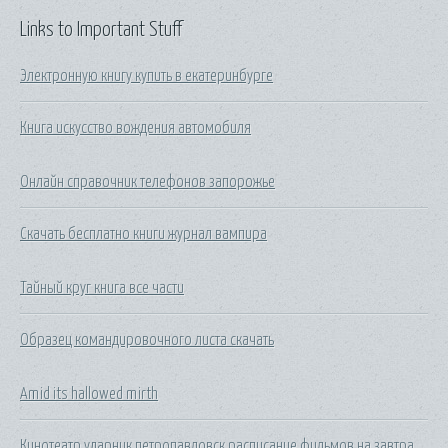
Links to Important Stuff
Электронную книгу купить в екатеринбурге
Книга искусство вождения автомобиля
Онлайн справочник телефонов запорожье
Скачать бесплатно книги журнал вампира
Тайный круг книга все части
Образец командировочного листа скачать
Amid its hallowed mirth
Кинотеатр ударник петропавловск расписание фильмов на завтра