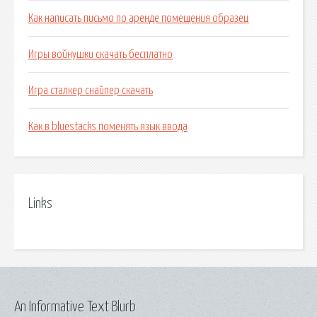
Как написать письмо по аренде помещения образец
Игры войнушки скачать бесплатно
Игра сталкер снайпер скачать
Как в bluestacks поменять язык ввода
Links
An Informative Text Blurb