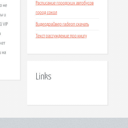
Расписание городских автобусов
о не
город сокол
ры и
Видеодрайвер radeon скачать
й VIP
в
Текст рассуждение про книгу
жет
и на
Links