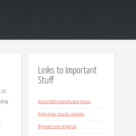
Links to Important
Stuff
с ОС
ding.
Ana criado скачать все песни
Кузя игры список скачать
-
Журнал зож подагра