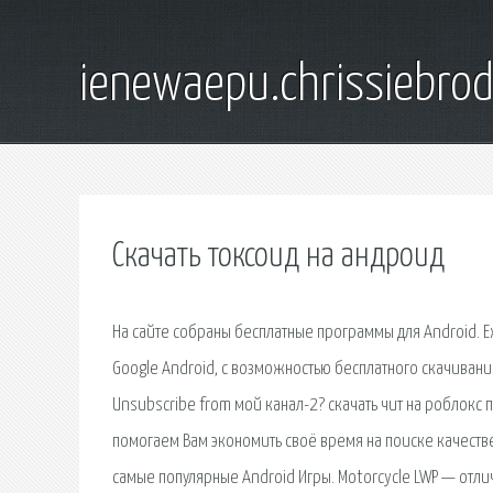
ienewaepu.chrissiebro
Скачать токсоид на андроид
На сайте собраны бесплатные программы для Android.
Google Android, с возможностью бесплатного скачивания
Unsubscribe from мой канал-2? скачать чит на роблокс п
помогаем Вам экономить своё время на поиске качестве
самые популярные Android Игры. Motorcycle LWP — отл