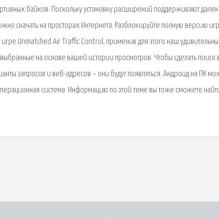
ортивных байков. Поскольку установку расширений поддерживают далек
жно скачать на просторах Интернета. Разблокируйте полную версию иг
гре Unmatched Air Traffic Control, применив для этого наш удивительны
и, выбранные на основе вашей истории просмотров. Чтобы сделать поиск 
анты запросов и веб-адресов – они будут появляться. Андроид на ПК мо
я операционная система. Информацию по этой теме вы тоже сможете найт