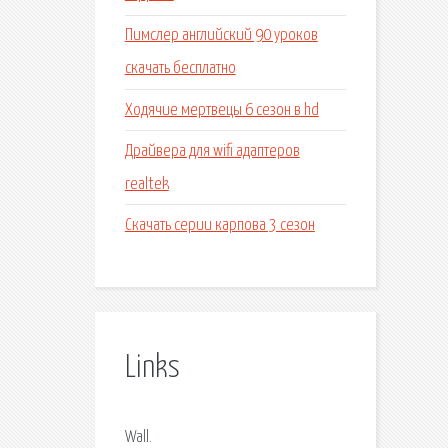
Пимслер английский 90 уроков
скачать бесплатно
Ходячие мертвецы 6 сезон в hd
Драйвера для wifi адаптеров
realtek
Скачать серии карпова 3 сезон
Links
Wall.