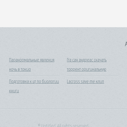
A
Паранормальные явления
Гта сан андреас скачать
ночь в токио
торрент оригинальную
Подготовка к цт по биологии
Lacross save me клип
книги
© Untitled. All rights reserved.