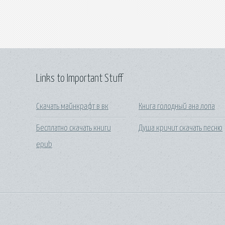
Links to Important Stuff
Скачать майнкрафт в вк
Книга голодный ана лопа
Бесплатно скачать книги
Душа кричит скачать песню
epub