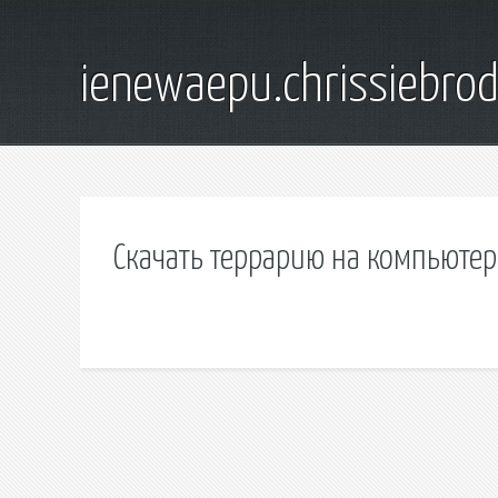
ienewaepu.chrissiebro
Скачать террарию на компьюте