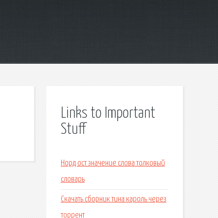
Links to Important
Stuff
Норд ост значение слова толковый
словарь
Скачать сборник тина кароль через
торрент