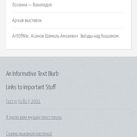
Лозанна — Википедия.
Архив выставок.
ArtOfWar. Асанов Шамиль Амзаевич. Звёзды над Кишимом.
An Informative Text Blurb
Links to Important Stuff
Гост р 51813 2001
Я дарю вам музыку текст песни
Схема дыхания растений