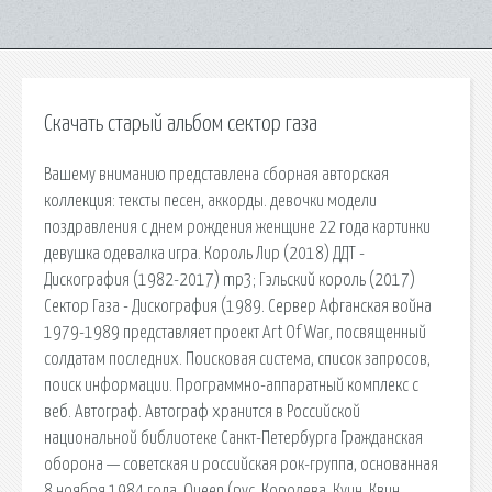
Скачать старый альбом сектор газа
Вашему вниманию представлена сборная авторская
коллекция: тексты песен, аккорды. девочки модели
поздравления с днем рождения женщине 22 года картинки
девушка одевалка игра. Король Лир (2018) ДДТ -
Дискография (1982-2017) mp3; Гэльский король (2017)
Сектор Газа - Дискография (1989. Сервер Афганская война
1979-1989 представляет проект Art Of War, посвященный
солдатам последних. Поисковая сиcтема, список запросов,
поиск информации. Программно-аппаратный комплекс с
веб. Автограф. Автограф хранится в Российской
национальной библиотеке Санкт-Петербурга Гражданская
оборона — советская и российская рок-группа, основанная
8 ноября 1984 года. Queen (рус. Королева, Куин, Квин,