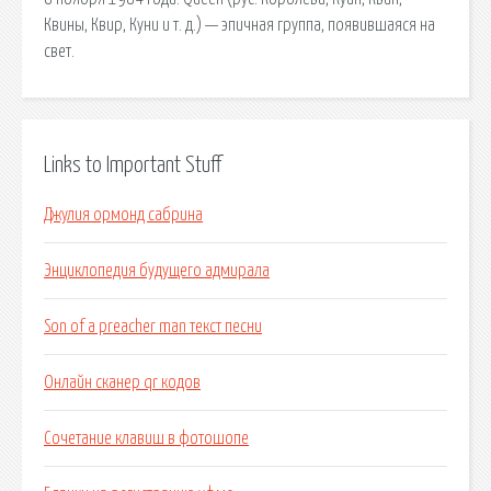
Квины, Квир, Куни и т. д.) — эпичная группа, появившаяся на
свет.
Links to Important Stuff
Джулия ормонд сабрина
Энциклопедия будущего адмирала
Son of a preacher man текст песни
Онлайн сканер qr кодов
Сочетание клавиш в фотошопе