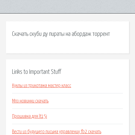
Скачать скуби ду пираты на абордаж торрент
Links to Important Stuff
Куклы из трикотажа мастер класс
Мпз новинки скачать
Прошивка для lt15i
Вести из будущего письма управленцу fb2 скачать