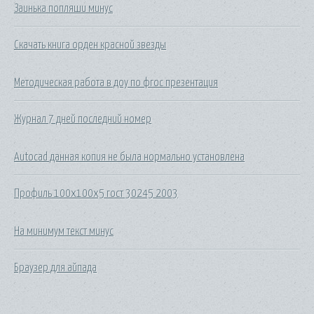
Заинька попляши минус
Скачать книга орден красной звезды
Методическая работа в доу по фгос презентация
Журнал 7 дней последний номер
Autocad данная копия не была нормально установлена
Профиль 100х100х5 гост 30245 2003
На минимум текст минус
Браузер для айпада