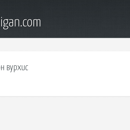
digan.com
он вурхис