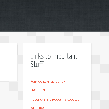
Links to Important
Stuff
Конкурс компьютерных
презентаций
Побег скачать торрент в хорошем
качестве