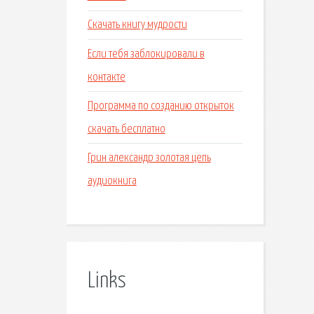
Скачать книгу мудрости
Если тебя заблокировали в
контакте
Программа по созданию открыток
скачать бесплатно
Грин александр золотая цепь
аудиокнига
Links