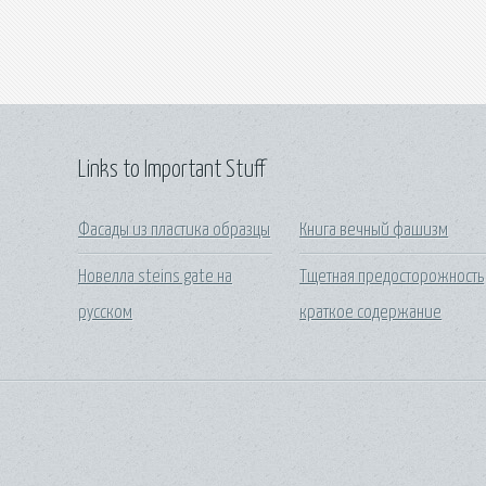
Links to Important Stuff
Фасады из пластика образцы
Книга вечный фашизм
Новелла steins gate на
Тщетная предосторожность
русском
краткое содержание