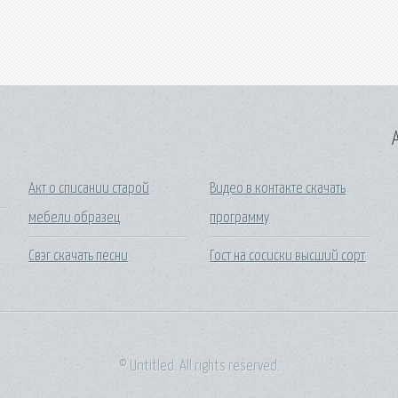
A
Акт о списании старой
Видео в контакте скачать
мебели образец
программу
Свэг скачать песни
Гост на сосиски высший сорт
© Untitled. All rights reserved.