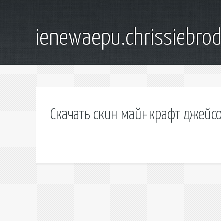
ienewaepu.chrissiebro
Скачать скин майнкрафт джейс