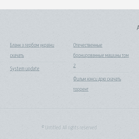
A
Бланк з гербом україни
Отечественные
скачать
бронированные машины том
2
System update
Фильм нэнси дрю скачать
торрент
© Untitled. All rights reserved.