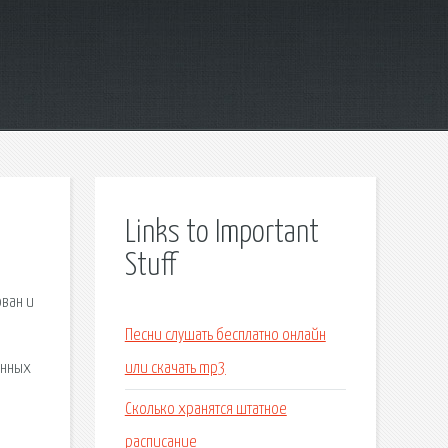
Links to Important
Stuff
ован и
Песни слушать бесплатно онлайн
онных
или скачать mp3
Сколько хранятся штатное
расписание