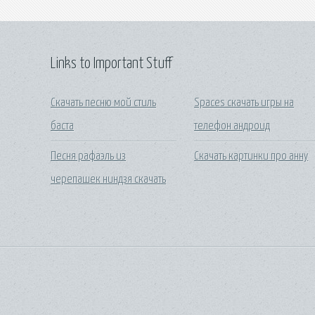
Links to Important Stuff
Скачать песню мой стиль
Spaces скачать игры на
баста
телефон андроид
Песня рафаэль из
Скачать картинки про анну
черепашек ниндзя скачать