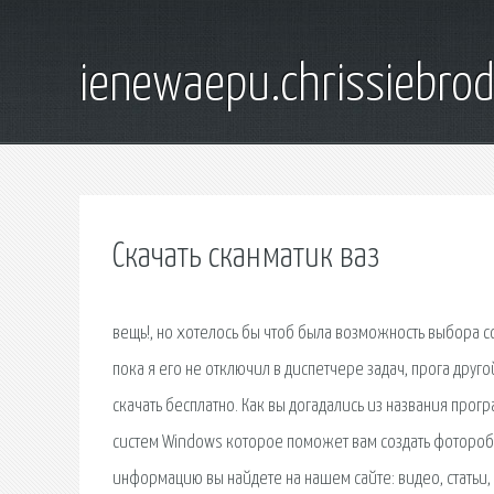
ienewaepu.chrissiebro
Скачать сканматик ваз
вещь!, но хотелось бы чтоб была возможность выбора com
пока я его не отключил в диспетчере задач, прога дру
скачать бесплатно. Как вы догадались из названия пр
систем Windows которое поможет вам создать фотороб
информацию вы найдете на нашем сайте: видео, статьи, 