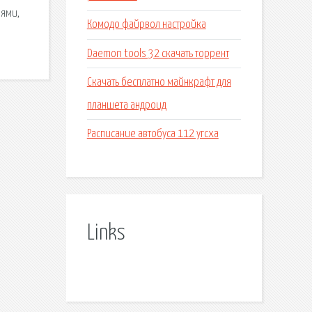
иями,
Комодо файрвол настройка
Daemon tools 32 скачать торрент
Скачать бесплатно майнкрафт для
планшета андроид
Расписание автобуса 112 угсха
Links