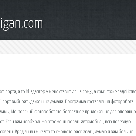
digan.com
 порта, а то kl-адаптер у меня ставиться на сом3, а сом1 тоже задейств
гой порт выбирать даже и не думала. Программа составления фоторобота
ограммы, Ментовский фоторобот это бесплатное приложение для операци
от. Если вам необходимо отремонтировать автомобиль, всю полезную
советы. Вряд ли вы мне что то сможете рассказать, думаю я вам больше