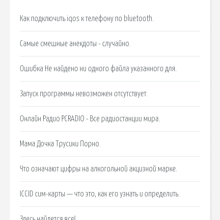
Как подключить iqos к телефону по bluetooth.
Самые смешные анекдоты - случайно.
Ошибка Не найдено ни одного файла указанного для.
Запуск программы невозможен отсутствует.
Онлайн Радио PCRADIO - Все радиостанции мира.
Мама Дочка Трусики Порно.
Что означают цифры на алкогольной акцизной марке.
ICCID сим-карты — что это, как его узнать и определить.
Здесь найдется все!.