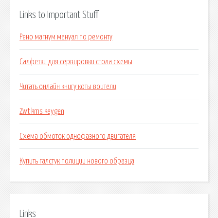
Links to Important Stuff
Рено магнум мануал по ремонту
Салфетки для сервировки стола схемы
Читать онлайн книгу коты воители
Zwt kms keygen
Схема обмоток однофазного двигателя
Купить галстук полиции нового образца
Links