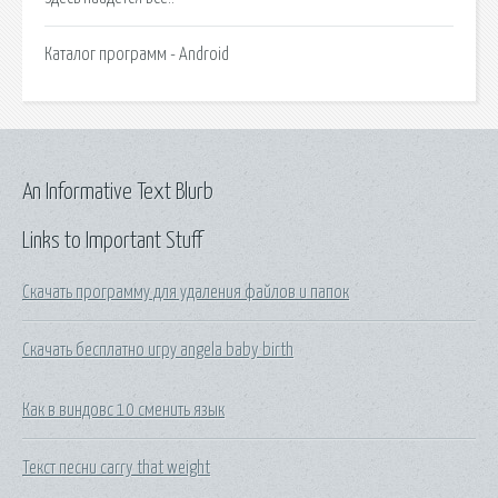
Каталог программ - Android
An Informative Text Blurb
Links to Important Stuff
Скачать программу для удаления файлов и папок
Скачать бесплатно игру angela baby birth
Как в виндовс 10 сменить язык
Текст песни carry that weight