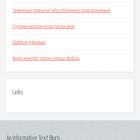
Заявление открытие обособленного подразделения
Ступино капитан игры расписание
Шаблон туфелька
Книга николас спаркс спеши любить
Links
An Informative Text Blurb