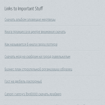
Links to Important Stuff
Скачать альбом зловещие мертвецы
Книга принцесса в центре внимания скачать
Как называется 6 книга гарри поттера
Скачать мод на скайрим на город ривельхельм
Бизнес план строительной организации образец
Гост на дюбель распорный
Canon i sensys lbp6000 скачать драйвер