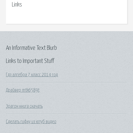
Links
An Informative Text Blurb
Links to Important Stuff
Гдз алгебра 7 класс 2014 год
Драйвер mtk6589t
Эрагон книга скачать
Сделать гифку из ютуб видео