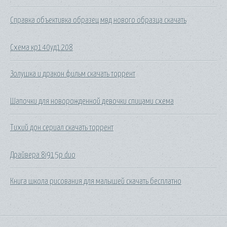
Справка объективка образец мвд нового образца скачать
Схема кр140уд1208
Золушка и дракон фильм скачать торрент
Шапочки для новорожденной девочки спицами схема
Тихий дон сериал скачать торрент
Драйвера 8i915p duo
Книга школа рисования для малышей скачать бесплатно