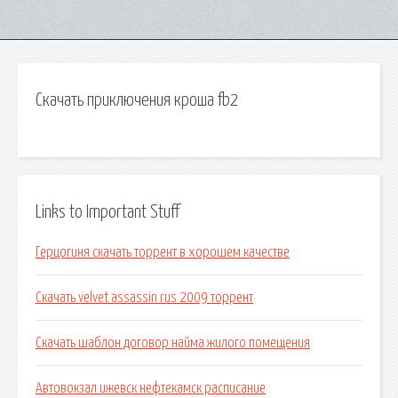
Скачать приключения кроша fb2
Links to Important Stuff
Герцогиня скачать торрент в хорошем качестве
Скачать velvet assassin rus 2009 торрент
Скачать шаблон договор найма жилого помещения
Автовокзал ижевск нефтекамск расписание