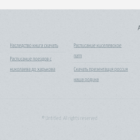
A
Наследство книга скачать
Расписание киселевское
патп
Расписание поездов с
николаева до харькова
Скачать презентация россия
наша родина
© Untitled. All rights reserved.