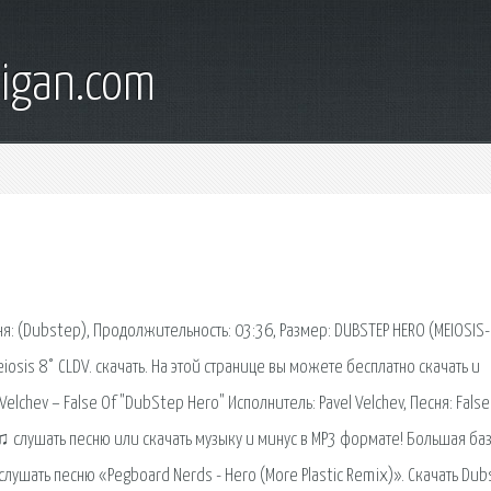
digan.com
есня: (Dubstep), Продолжительность: 03:36, Размер: DUBSTEP HERO (MEIOSIS-
 Meiosis 8° CLDV. скачать. На этой странице вы можете бесплатно скачать и
Velchev – False Of "DubStep Hero" Исполнитель: Pavel Velchev, Песня: False
♫ слушать песню или скачать музыку и минус в MP3 формате! Большая ба
лушать песню «Pegboard Nerds - Hero (More Plastic Remix)». Скачать Du