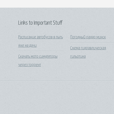
Links to Important Stuff
Расписание автобусов в пыть
Погодный радар минск
яхе на дачи
Схема гидравлическая
Скачать мото симуляторы
гильотина
через торрент