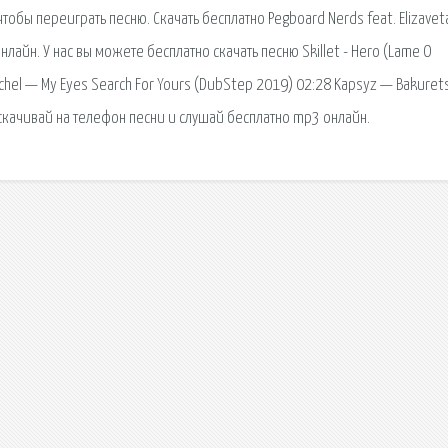
тобы переиграть песню. Скачать бесплатно Pegboard Nerds feat. Elizaveta
лайн. У нас вы можете бесплатно скачать песню Skillet - Hero (Lame O
chel — My Eyes Search For Yours (DubStep 2019) 02:28 Kapsyz — Bakuret
- скачивай на телефон песни и слушай бесплатно mp3 онлайн.