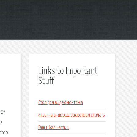
Links to Important
Stuff
Стол для видеомонтажа
 Of
Игры на андроид баскетбол скачать
за
Ганнибал часть 1
bstep