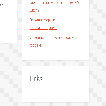
Электронный журнал воронеж 95
 -
школы
Скачать гамора все песни
su
бесплатно торрент
Украинские сериалы мелодрамы
торрент
Links