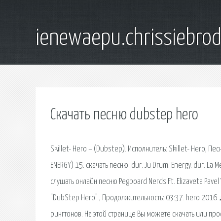
ienewaepu.chrissiebro
Скачать песню dubstep hero
Skillet- Hero – (Dubstep). Исполнитель: Skillet- Hero, П
ENERGY) 15. скачать песню. dur. Ju Drum. Energy. dur. La
слушать онлайн песню Pegboard Nerds Ft. Elizaveta Pavel 
"DubStep Hero" , Продолжительность: 03:37. hero 2016 
рингтонов. На этой странице Вы можете скачать или прос