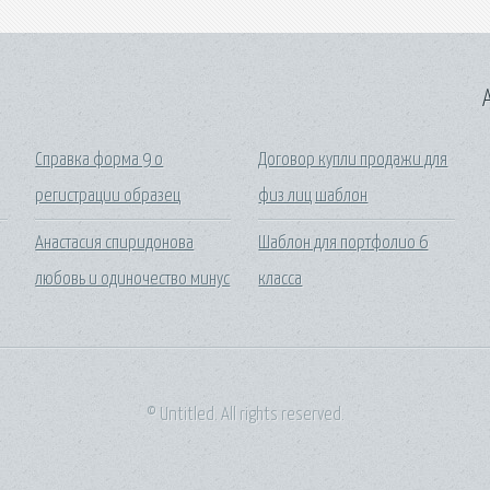
A
Справка форма 9 о
Договор купли продажи для
регистрации образец
физ лиц шаблон
Анастасия спиридонова
Шаблон для портфолио 6
любовь и одиночество минус
класса
© Untitled. All rights reserved.