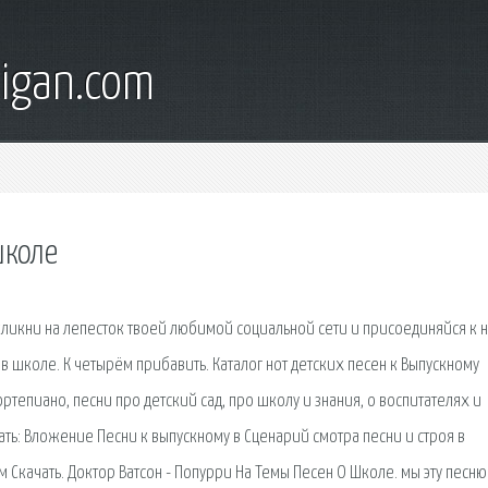
digan.com
школе
кликни на лепесток твоей любимой социальной сети и присоединяйся к
т в школе. К четырём прибавить. Каталог нот детских песен к Выпускному
ртепиано, песни про детский сад, про школу и знания, о воспитателях и
ать: Вложение Песни к выпускному в Сценарий смотра песни и строя в
Скачать. Доктор Ватсон - Попурри На Темы Песен О Школе. мы эту песню