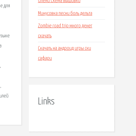
Олени схема вышивки
ие для
Минусовка песни боль дельта
Zombie road trip много денег
скачать
узыке
а
Скачать на андроид игры ски
сафари
,
,
билей
Links