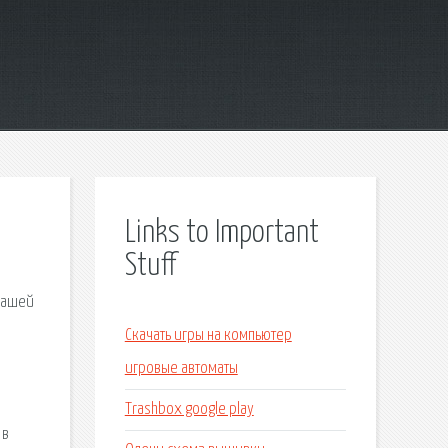
Links to Important
Stuff
 нашей
Скачать игры на компьютер
игровые автоматы
Trashbox google play
 в