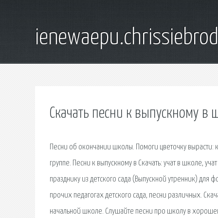
ienewaepu.chrissiebro
Скачать песни к выпускному в 
Песни об окончании школы. Помоги цветочку вырасти: 
группе. Песни к выпускному в Скачать: учат в школе, уча
празднику из детского сада (Выпускной утренник) для фо
прочих педагогах детского сада, песни различных. Скач
начальной школе. Слушайте песни про школу в хорошем 