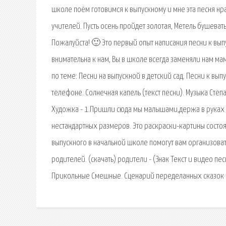
школе поём готовимся к выпускному и мне эта песня нр
учителей. Пусть осень пройдет золотая, Метель бушевать
Пожалуйста! 🙂 Это первый опыт написания песни к вып
внимательна к нам, Вы в школе всегда заменяли нам мам
по теме: Песни на выпускной в детский сад. Песни к вып
телефоне. Солнечная капель (текст песни). Музыка Степа
Художка - 1.Пришли сюда мы малышами,держа в руках ц
нестандартных размеров. Это раскраски-картины состоя
выпускного в начальной школе помогут вам организоват
родителей. (скачать) родители - (Знак Текст и видео п
Прикольные Смешные. Сценарий переделанных сказок 