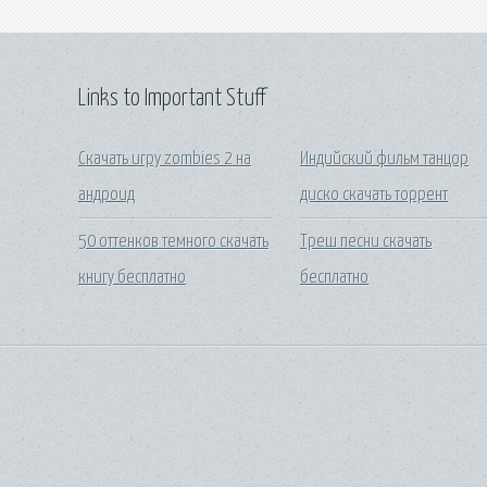
Links to Important Stuff
Скачать игру zombies 2 на
Индийский фильм танцор
андроид
диско скачать торрент
50 оттенков темного скачать
Треш песни скачать
книгу бесплатно
бесплатно