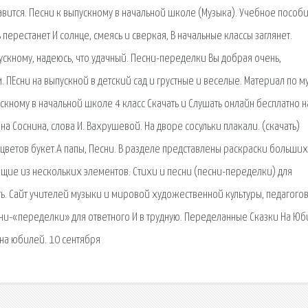
авится. Песни к выпускному в начальной школе (Музыка). Учебное пособ
 перестанет И солнце, смеясь и сверкая, В начальные классы заглянет.
ускному, надеюсь, что удачный. Песни-переделки Вы добрая очень,
. ПЕсни на выпускной в детский сад и грустные и веселые. Материал по м
ускному в начальной школе 4 класс Скачать и Слушать онлайн бесплатно н
на Соснина, слова И. Вахрушевой. На дворе сосульки плакали. (скачать)
ветов букет.А папы, Песни. В разделе представлены раскраски больших
щие из нескольких элементов. Стихи и песни (песни-переделки) для
ь. Сайт учителей музыки и мировой художественной культуры, педагогов
есни-«переделки» для ответного И в трудную. Переделанные Сказки На Ю
на юбилей. 10 сентября