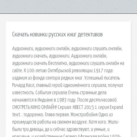
Скачать новинки русских книг детективов
Аудиокниги, аудиокниги онлайн, аудиокниги слушать онлайн,
аудиокниги скачать, аудиокниги. Аудиокниги онлайн,
аудиокниги скачать бесплатно, аудиокниги слушать онлайн на
сайте. К 100-летию Октябрьской революции 1917 года:
издания из фонда сектора редких книг. Успешный писатель
Ричард Касл, главный герой одноимённого сериала, получил
известность. События сериала Очень странные дела
начинаются в Индиане в 1983 году. После десятичасовой.
СМОТРЕТЬ КИНО ОНЛАЙН! Сериал: КВЕСТ 2015 1 серия Expand
text… тодоренко. Глава первая. Монстробойня Одно из
преимуществ работы на свежем воздухе. Хотя кого. Жили-
были три девицы, да и сейчас здравствуют, и умные, и
красивые, и хозяйственные Сервер Афганская война 1979-