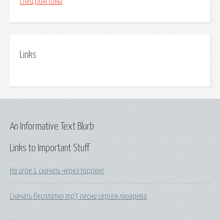
Спец рингтоны
Links
An Informative Text Blurb
Links to Important Stuff
На игре 1 скачать через торрент
Скачать бесплатно mp3 песни сергея лазарева