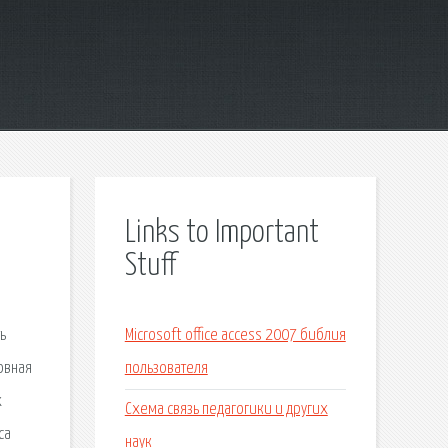
Links to Important
Stuff
ь
Microsoft office access 2007 библия
овная
пользователя
х
Схема связь педагогики и других
са
наук