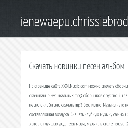
ienewaepu.chrissiebro
Скачать новинки песен альбом
На странице сайта XXXLMusic.com можно скачать сборн
скачивание музыкальных mp3 сборников с русской и за
песни онлайн или скачать mp3 бесплатно. Музыка - это 
составляющая воздуха. Скачать клубную музыку самых 
хитов от лучших диджеев мира, музыка в стиле house. 