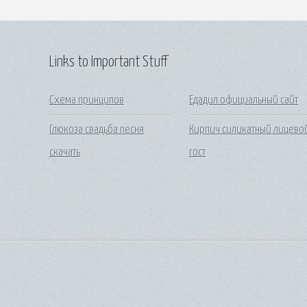
Links to Important Stuff
Схема принципов
Едадил официальный сайт
Глюкоза свадьба песня
Кирпич силикатный лицево
скачать
гост