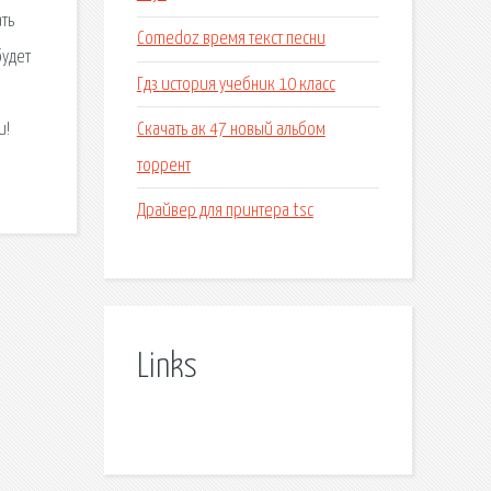
ть
Comedoz время текст песни
будет
Гдз история учебник 10 класс
Скачать ак 47 новый альбом
и!
торрент
Драйвер для принтера tsc
Links