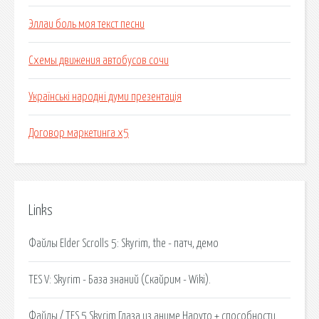
Эллаи боль моя текст песни
Схемы движения автобусов сочи
Українські народні думи презентація
Договор маркетинга х5
Links
Файлы Elder Scrolls 5: Skyrim, the - патч, демо
TES V: Skyrim - База знаний (Скайрим - Wiki).
Файлы / TES 5 Skyrim Глаза из аниме Наруто + способности.