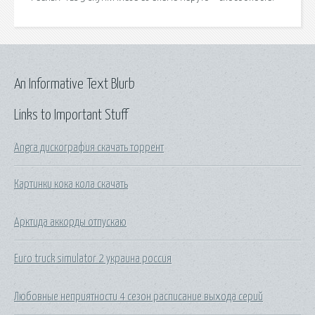
An Informative Text Blurb
Links to Important Stuff
Angra дискография скачать торрент
Картинки кока кола скачать
Арктида аккорды отпускаю
Euro truck simulator 2 украина россия
Любовные неприятности 4 сезон расписание выхода серий