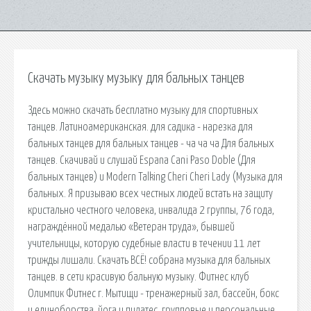
Скачать музыку музыку для бальных танцев
Здесь можно скачать бесплатно музыку для спортивных
танцев. Латиноамериканская. для садика - нарезка для
бальных танцев для бальных танцев - ча ча ча Для бальных
танцев. Скачивай и слушай Espana Cani Paso Doble (Для
бальных танцев) и Modern Talking Cheri Cheri Lady (Музыка для
бальных. Я призываю всех честных людей встать на защиту
кристально честного человека, инвалида 2 группы, 76 года,
награждённой медалью «Ветеран труда», бывшей
учительницы, которую судебные власти в течении 11 лет
трижды лишали. Скачать ВСЁ! собрана музыка для бальных
танцев. в сети красивую бальную музыку. Фитнес клуб
Олимпик Фитнес г. Мытищи - тренажерный зал, бассейн, бокс
и единоборства, йога и пилатес, групповые и персональные