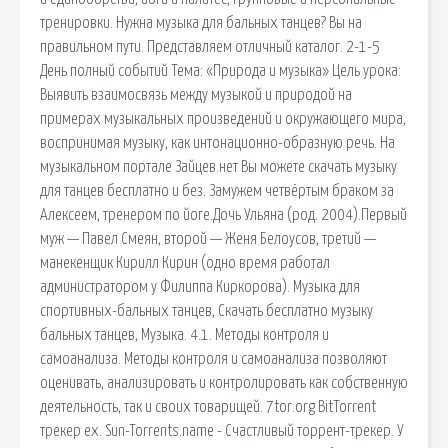
тренировки. Нужна музыка для бальных танцев? Вы на
правильном пути. Представляем отличный каталог. 2-1-5
День полный событий Тема: «Природа и музыка» Цель урока:
Выявить взаимосвязь между музыкой и природой на
примерах музыкальных произведений и окружающего мира,
воспринимая музыку, как интонационно-образную речь. На
музыкальном портале Зайцев.нет Вы можете скачать музыку
для танцев бесплатно и без. Замужем четвёртым браком за
Алексеем, тренером по йоге.Дочь Ульяна (род. 2004).Первый
муж — Павел Смеян, второй — Женя Белоусов, третий —
манекенщик Кирилл Кирин (одно время работал
администратором у Филиппа Киркорова). Музыка для
спортивных-бальных танцев, Скачать бесплатно музыку
бальных танцев, Музыка. 4.1. Методы контроля и
самоанализа. Методы контроля и самоанализа позволяют
оценивать, анализировать и контролировать как собственную
деятельность, так и своих товарищей. 7tor.org BitTorrent
трекер ex. Sun-Torrents.name - Счастливый торрент-трекер. У