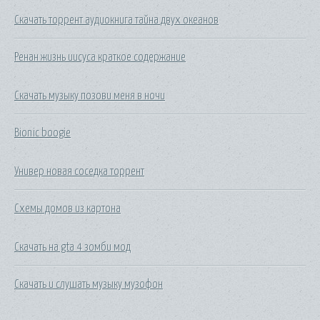
Скачать торрент аудиокнига тайна двух океанов
Ренан жизнь иисуса краткое содержание
Скачать музыку позови меня в ночи
Bionic boogie
Универ новая соседка торрент
Схемы домов из картона
Скачать на gta 4 зомби мод
Скачать и слушать музыку музофон