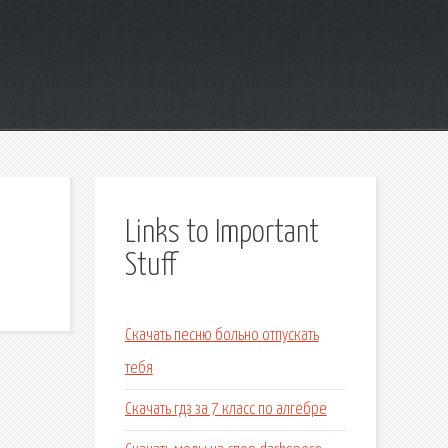
Links to Important
Stuff
Скачать песню больно отпускать
тебя
Скачать гдз за 7 класс по алгебре