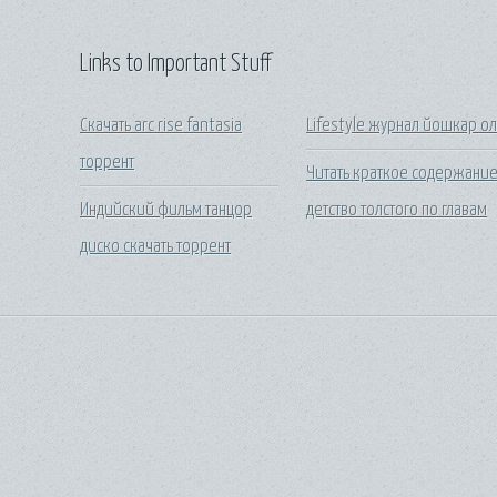
Links to Important Stuff
Скачать arc rise fantasia
Lifestyle журнал йошкар о
торрент
Читать краткое содержани
Индийский фильм танцор
детство толстого по главам
диско скачать торрент