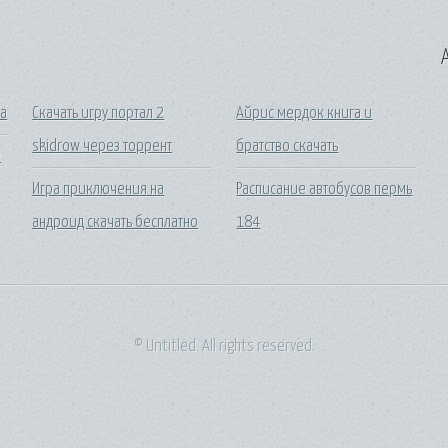
A
ла
Скачать игру портал 2
Айрис мердок книга и
skidrow через торрент
братство скачать
е
Игра приключения на
Расписание автобусов пермь
андроид скачать бесплатно
184
© Untitled. All rights reserved.