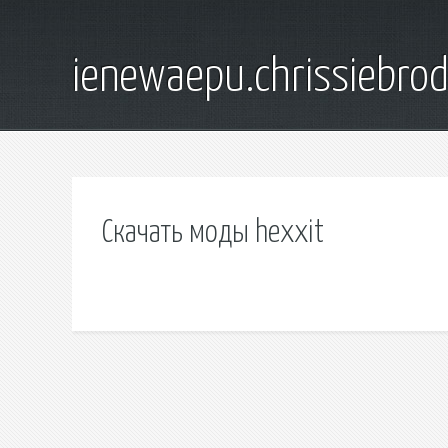
ienewaepu.chrissiebro
Скачать моды hexxit