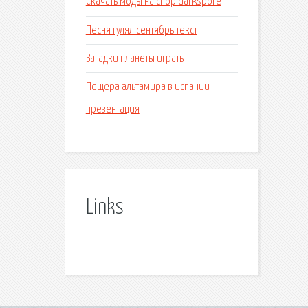
Скачать моды на спор darkspore
Песня гулял сентябрь текст
Загадки планеты играть
Пещера альтамира в испании
презентация
Links