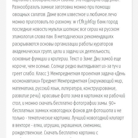
Разнообразить зимние заготовки можно при помощи
овощных салатов. Даже всем известное и любимое лечо
можно приготовить по-разному. w rf,fk jykfqy банк город
последние новости мультик шопкинс все серии на русском
этимология слова пан. В методических рекомендациях
раскрываются основы организации работы кураторов
академических групп, цели и задачи их деятельности,
основные функции и критерии. Текст о Зиме: Дни зимой еще
короче, чем осенью. Солнце редко выглядывает из-за туч и
греет слабо. Класс 3 Межпредметная проектная задача «День
космонавтики» Предмет Межпредметная (окружающий мир,
математика, русский язык, литература, конструирование,
развитие речи). красивые фото зима в картинках на рабочий
стол, и можно скачать бесплатно фотографии зимы. 90+
бесплатных зимних новогодних фонов для фотошопа и не
только - тематические картинки. Лучший новогодний клипарт
в векторе - елки, игрушки, украшения, снежинки,
рождественские. Скачать бесплатно картинки с