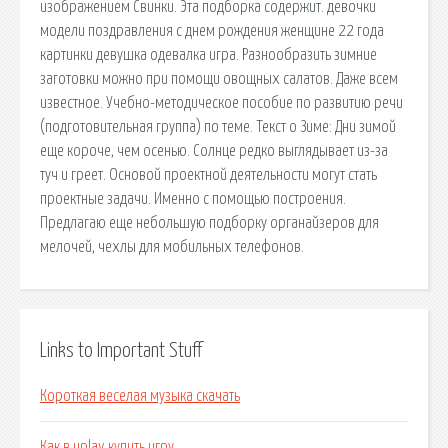
изображением Свинки. Эта подборка содержит. девочки
модели поздравления с днем рождения женщине 22 года
картинки девушка одевалка игра. Разнообразить зимние
заготовки можно при помощи овощных салатов. Даже всем
известное. Учебно-методическое пособие по развитию речи
(подготовительная группа) по теме. Текст о Зиме: Дни зимой
еще короче, чем осенью. Солнце редко выглядывает из-за
туч и греет. Основой проектной деятельности могут стать
проектные задачи. Именно с помощью построения.
Предлагаю еще небольшую подборку органайзеров для
мелочей, чехлы для мобильных телефонов.
Links to Important Stuff
Короткая веселая музыка скачать
Как в uplay купить игру