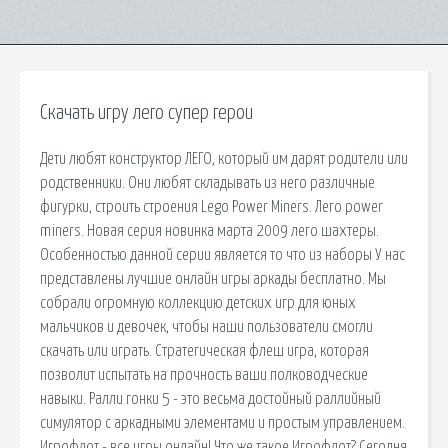
Скачать игру лего супер герои
Дети любят конструктор ЛЕГО, который им дарят родители или
родственники. Они любят складывать из него различные
фигурки, строить строения Lego Power Miners. Лего power
miners. Новая серия новинка марта 2009 лего шахтеры.
Особенностью данной серии является то что из наборы У нас
представлены лучшие онлайн игры аркады бесплатно. Мы
собрали огромную коллекцию детских игр для юных
мальчиков и девочек, чтобы наши пользователи смогли
скачать или играть. Стратегическая флеш игра, которая
позволит испытать на прочность ваши полководческие
навыки. Ралли гонки 5 - это весьма достойный раллийный
симулятор с аркадными элементами и простым управлением.
Игрофлот - все игры онлайн! Что же такое Игрофлот? Сегодня