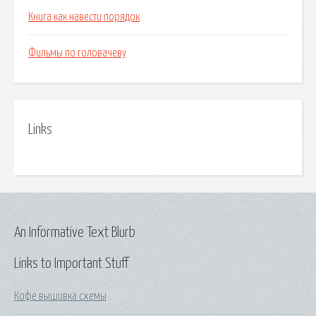
Книга как навести порядок
Фильмы по головачеву
Links
An Informative Text Blurb
Links to Important Stuff
Кофе вышивка схемы