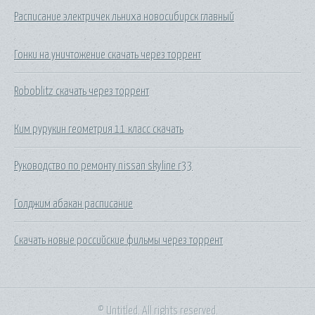
Расписание электричек льниха новосибирск главный
Гонки на уничтожение скачать через торрент
Roboblitz скачать через торрент
Ким рурукин геометрия 11 класс скачать
Руководство по ремонту nissan skyline r33
Голджим абакан расписание
Скачать новые российские фильмы через торрент
© Untitled. All rights reserved.