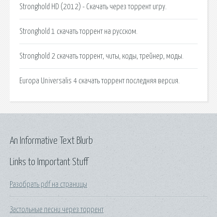
Stronghold HD (2012) - Скачать через торрент игру.
Stronghold 1 скачать торрент на русском.
Stronghold 2 скачать торрент, читы, коды, трейнер, моды.
Europa Universalis 4 скачать торрент последняя версия.
An Informative Text Blurb
Links to Important Stuff
Разобрать pdf на страницы
Застольные песни через торрент