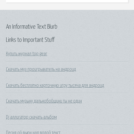
An Informative Text Blurb
Links to Important Stuff
Купить журнал top gear
Скачать муз проигрыватель на андроид
Скачать бесплатно карточную игру тысяча для андроид
Скачать музыку дальнобойщики ты не один
Dj аллигатор скачать альбом
Песня ой вьюн над водой текст