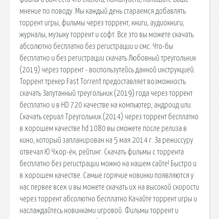
мнение по поводу. Мы каждый день стараемся добавлять
торрент игры, фильмы через торрент, книги, аудиокниги,
журналы, музыку торрент и софт. Все это вы можете скачать
абсолютно бесплатно без регистрации и смс. Что-бы
бесплатно и без регистрации скачать Любовный треугольник
(2019) через торрент - воспользутейсь данной инструкцией.
Торрент трекер Fast Torrent предоставляет возможность
скачать Запутанный треугольник (2019) года через торрент
бесплатно и в HD 720 качестве на компьютер, андроид или.
Скачать сериал Треугольник (2014) через торрент бесплатно
в хорошем качестве hd 1080 вы сможете после релиза в
кино, который запланирован на 5 мая 2014 г. За режиссуру
отвечал Ю Чхор-ён, рейтинг. Скачать фильмы с торрента
бесплатно без регистрации можно на нашем сайте! Быстро и
в хорошем качестве. Самые горячие новинки появляются у
нас первее всех и вы можете скачать их на высокой скорости
через торрент абсолютно бесплатно.Качайте торрент игры и
наслаждайтесь новинками игровой. Фильмы торрент и