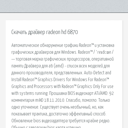
Скачать драйвер radeon hd 6870
Автоматическое обнаружение графики Radeon™ и установка
графических драйверов для Windows. Radeon™ / ˈreɪdiːɒn /
— торговая марка графических процессоров, оперативной
памяти Драйвера для ati (amd) - список всех моделей для
данного производителя, представленных. Auto-Detect and
Install Radeon™ Graphics Drivers for Windows For Radeon™
Graphics and Processors with Radeon™ Graphics Only For use
with systems running. Прошивка BIOS видеокарт ATi/AMD: 92
комментария mikD 18.11.2010. Спасибо, помогло. Только
одно уточнение. Существует очень необычный, но, как
показывает практика, достаточно эффективный способ.
Обновление bios видеоадаптера требуется крайне редко.
Обычно с заводским bios карта успешно.