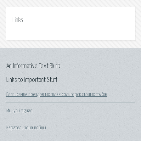
Links
An Informative Text Blurb
Links to Important Stuff
Расписание поездов могилев солигорск стоимость бж
Минусы tiguan
Каратель зона войны