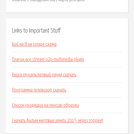
Links to Important Stuff
Бой на 8 на гитаре схема
Плагин ace stream p2p multimedia plugin
Книга глухарь первый раунд скачать
Программа телевизор скачать
Список уходящих на пенсию образец
Скачать фильм мертвые земли 2015 через торрент