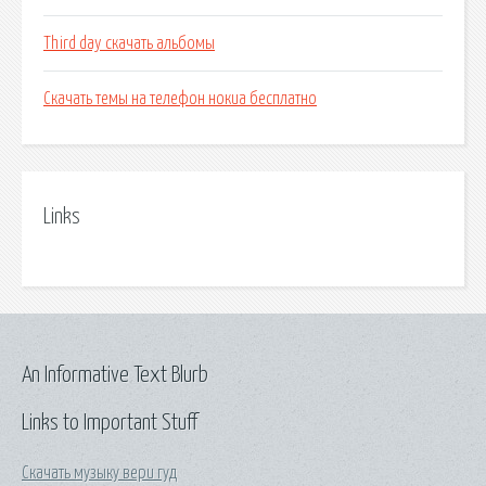
Third day скачать альбомы
Скачать темы на телефон нокиа бесплатно
Links
An Informative Text Blurb
Links to Important Stuff
Скачать музыку вери гуд