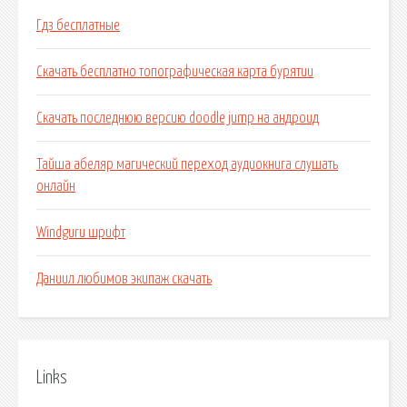
Гдз бесплатные
Скачать бесплатно топографическая карта бурятии
Скачать последнюю версию doodle jump на андроид
Тайша абеляр магический переход аудиокнига слушать
онлайн
Windguru шрифт
Даниил любимов экипаж скачать
Links