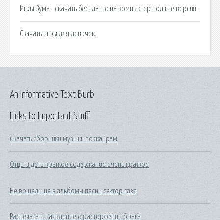
Игры Зума - скачать бесплатно на компьютер полные версии.
Скачать игры для девочек.
An Informative Text Blurb
Links to Important Stuff
Скачать сборники музыки по жанрам
Отцы и дети краткое содержание очень краткое
Не вошедшие в альбомы песни сектор газа
Распечатать заявление о расторжении брака