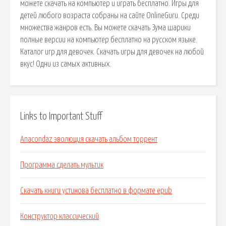
можете скачать на компьютер и играть бесплатно. Игры для
детей любого возраста собраны на сайте OnlineGuru. Среди
множества жанров есть. Вы можете скачать Зума шарики
полные версии на компьютер бесплатно на русском языке.
Каталог игр для девочек. Скачать игры для девочек на любой
вкус! Одни из самых активных.
Links to Important Stuff
Anacondaz эволюция скачать альбом торрент
Программа сделать мультик
Скачать книги устинова бесплатно в формате epub
Конструктор классический