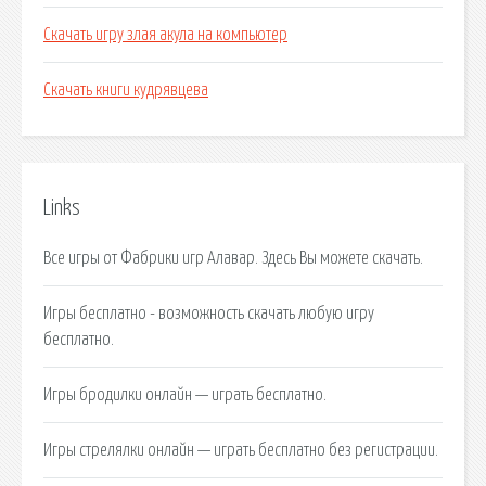
Скачать игру злая акула на компьютер
Скачать книги кудрявцева
Links
Все игры от Фабрики игр Алавар. Здесь Вы можете скачать.
Игры бесплатно - возможность скачать любую игру
бесплатно.
Игры бродилки онлайн — играть бесплатно.
Игры стрелялки онлайн — играть бесплатно без регистрации.