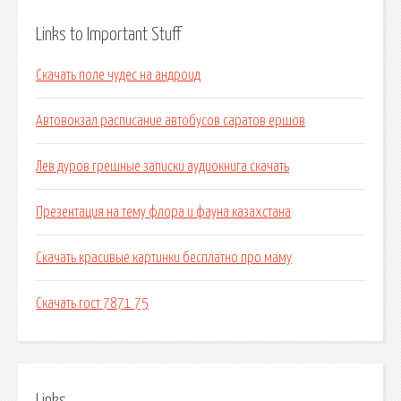
Links to Important Stuff
Скачать поле чудес на андроид
Автовокзал расписание автобусов саратов ершов
Лев дуров грешные записки аудиокнига скачать
Презентация на тему флора и фауна казахстана
Скачать красивые картинки бесплатно про маму
Скачать гост 7871 75