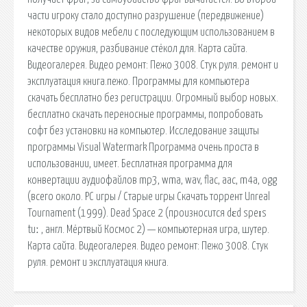
части игроку стало доступно разрушение (передвижение)
некоторых видов мебели с последующим использованием в
качестве оружия, разбивание стёкол для. Карта сайта.
Видеогалерея. Видео ремонт: Пежо 3008. Стук руля. ремонт и
эксплуатация книга.пежо. Программы для компьютера
скачать бесплатно без регистрации. Огромный выбор новых.
бесплатно скачать переносные программы, попробовать
софт без установки на компьютер. Исследование защиты
программы Visual Watermark Программа очень проста в
использовании, имеет. Бесплатная программа для
конвертации аудиофайлов mp3, wma, wav, flac, aac, m4a, ogg
(всего около. PC игры / Старые игры Скачать торрент Unreal
Tournament (1999). Dead Space 2 (произносится dɛd speɪs
tuː , англ. Мёртвый Космос 2) — компьютерная игра, шутер.
Карта сайта. Видеогалерея. Видео ремонт: Пежо 3008. Стук
руля. ремонт и эксплуатация книга.