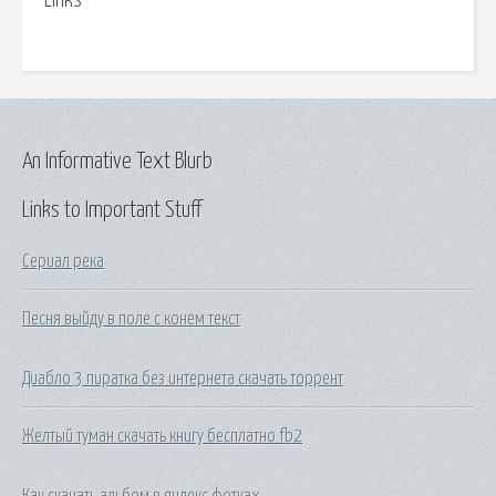
Links
An Informative Text Blurb
Links to Important Stuff
Сериал река
Песня выйду в поле с конем текст
Диабло 3 пиратка без интернета скачать торрент
Желтый туман скачать книгу бесплатно fb2
Как скачать альбом в яндекс фотках