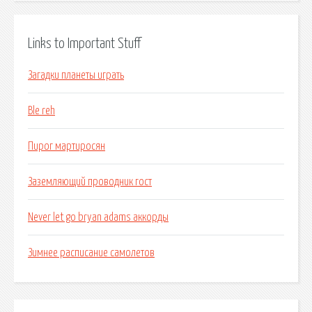
Links to Important Stuff
Загадки планеты играть
Ble reh
Пирог мартиросян
Заземляющий проводник гост
Never let go bryan adams аккорды
Зимнее расписание самолетов