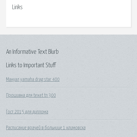
Links
An Informative Text Blurb
Links to Important Stuff
Мануал yamaha drag star 400
Прошивка для texet tn 300
Гост 2015 для диплома
Расписание врачей в больнице 1 климовска