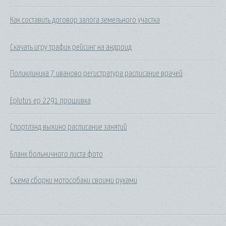
Как составить договор залога земельного участка
Скачать игру трафик рейсинг на андроид
Поликлиника 7 иваново регистратура расписание врачей
Eplutus ep 2291 прошивка
Спортлэнд выхино расписание занятий
Бланк больничного листа фото
Схема сборки мотособаки своими руками