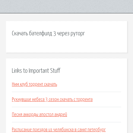
Скачать бателфилд 3 через руторг
Links to Important Stuff
Ннм клуб торрент скачать
Рухнувшие небеса 3 сезон скачать с торрента
Песня аккорды апостол андрей
Расписание поездов из челябинска в санкт петербург