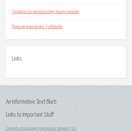
Словарь по английскому языку онлайн
Темы для windows 7 ultimate
Links
An Informative Text Blurb
Links to Important Stuff
Скачать прошивку для нокиа люмия 710