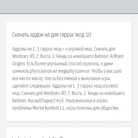
Скачать аддон на для гаррис мод 10
Аддоны на 1. 3 гаррис мод > » игровой мир, Скачать для
Windows ХП, 7, Виста, 2. Кенди из новейшего Batman: Arkham
Origins. Есть более улучшеный способ получить, а даже
изменить physcannon на megaphyscannon. Чтобы у вас шло
всё как по маслу, тоесть без глюков и вылитания игры
сделайте следуюшее. Аддоны на 1. 3 гаррис мод игровой
мир, Скачать для Windows ХП, 7, Виста, 2. Кенди из новейшего
Batman. КислыйПодкаст #16. Ультранасилие в играх,
проблемы Mortal kombat 11, игры полезны для общества.