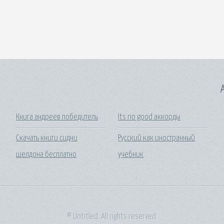
A
Книга андреев победитель
Its no good аккорды
Скачать книги сидни
Русский как иностранный
шелдона бесплатно
учебник
© Untitled. All rights reserved.