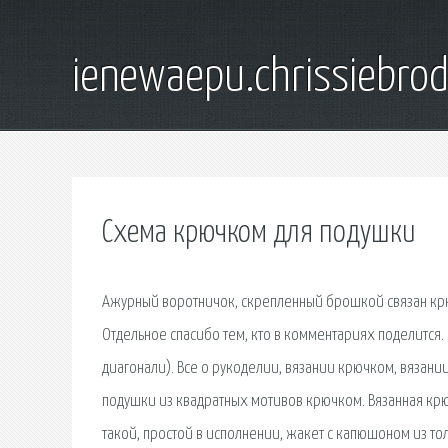
ienewaepu.chrissiebro
Схема крючком для подушки
Ажурный воротничок, скрепленный брошкой связан крю
Отдельное спасибо тем, кто в комментариях поделится. 
диагонали). Все о рукоделии, вязании крючком, вязани
подушки из квадратных мотивов крючком. Вязанная крю
такой, простой в исполнении, жакет с капюшоном из тол