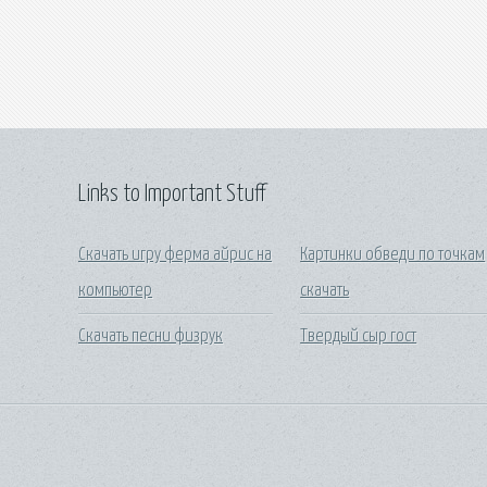
Links to Important Stuff
Скачать игру ферма айрис на
Картинки обведи по точкам
компьютер
скачать
Скачать песни физрук
Твердый сыр гост