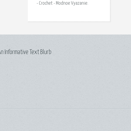
- Crochet - Modnoe Vyazanie.
n Informative Text Blurb