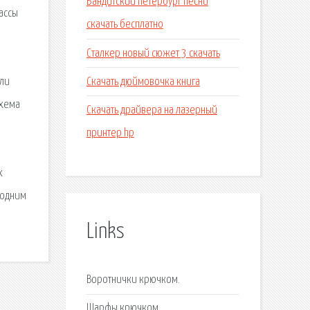
Бандитский петербург песни
ассы
скачать бесплатно
Сталкер новый сюжет 3 скачать
Скачать дюймовочка книга
ели
схема
Скачать драйвера на лазерный
принтер hp
х
 одним
Links
Воротнички крючком.
Шарфы крючком.