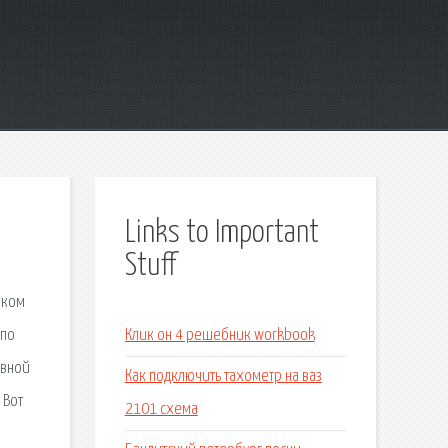
Links to Important
Stuff
чком
 по
Клик он 4 решебник workbook
ивной
Как подключить тахометр на ваз
 Вот
2101 схема