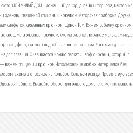
 фото. МОЙ МИЛЫЙ ДОМ – домашний декор, дизайн интерьера, мастер-кл
ями одежды, связанной спицами и крючком. Авторская подборка. Друзья,
ых салфеток, связанных крючком. Щенок Том. Вяжем собачку крючком.
ание спицами и вязание крючком, схемы вязания, вязание малышам,мод
Коровки , фото, схемы и подробные описания к ним. Листья ажурные — 
ма для вязания. Оказывается можно связать шарф с косами, который с
а — вяжем спицами и крючком Использование любых материалов без
ором: схема и описание на Колибри. Если вам всегда. Приветствую все
! Здесь вы найдете. Вышейте оберег для вашего дома, его можно вышить