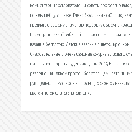
комментарии пользователей и советы профессионалов,
по хендмейду, а также. Елена Вязалочка - сайт с модел
предлагаю вашему вниманию подборку сказочно красив
Посмотрите, какой забавный щенок по имени Том. Вяз
вязание бесплатно. Детские вязаные пинетки крючком 
Очаровательные и очень изящные ажурные листья и схе
изнаночной стороны будет выглядеть. 2019 Наша пряж
разрешения. Вяжем простой берет спицами патентным уз
рукодельниц и мастеров на страницах своего дневника
цветом ниток или как на картинке.