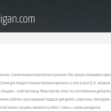
digan.com
чком. Схема вязания воротничка крючком. Как связать покрывало крю
Схема для пледа в технике вязания крючком из угла в угол (С2С, вязание
и спицами - клуб мастериц. Мини мастер-класс по изготовлению декорат
чком собачка: оригинальный подарок для детей и взрослых; Амигуруми.
стой пряжи спицами связала я из Alize. Статьи и схемы рукоделия,