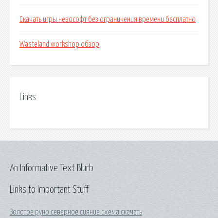
Скачать игры невософт без ограничения времени бесплатно
Wasteland workshop обзор
Links
An Informative Text Blurb
Links to Important Stuff
Золотое руно северное сияние схема скачать