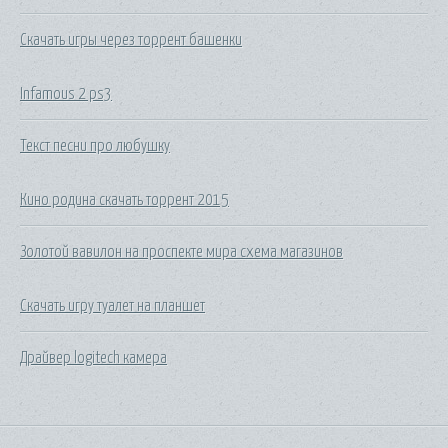
Скачать игры через торрент башенки
Infamous 2 ps3
Текст песни про любушку
Кино родина скачать торрент 2015
Золотой вавилон на проспекте мира схема магазинов
Скачать игру туалет на планшет
Драйвер logitech камера