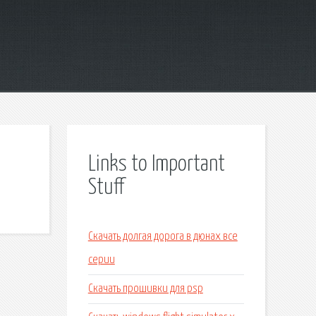
Links to Important
Stuff
Скачать долгая дорога в дюнах все
серии
Скачать прошивки для psp