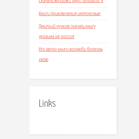
Скачать windows flight simulator x
Книги приключения интересные
Дмитрий пучков скачать книгу
украина це россия
Кто автор книги возлюби болезнь
свою
Links