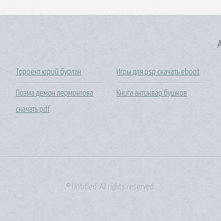
A
Торрент юрий бурлан
Игры для psp скачать eboot
Поэма демон лермонтова
Книга антиквар бушков
скачать pdf
© Untitled. All rights reserved.