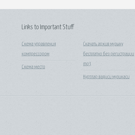
Links to Important Stuff
Схема управления
Скачать архив музыку
компрессором
бесплатно без регистрации
mp3
Схема место
Куртлар вадиси музикаси