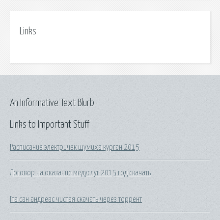
Links
An Informative Text Blurb
Links to Important Stuff
Расписание электричек шумиха курган 2015
Договор на оказание медуслуг 2015 год скачать
Гта сан андреас чистая скачать через торрент