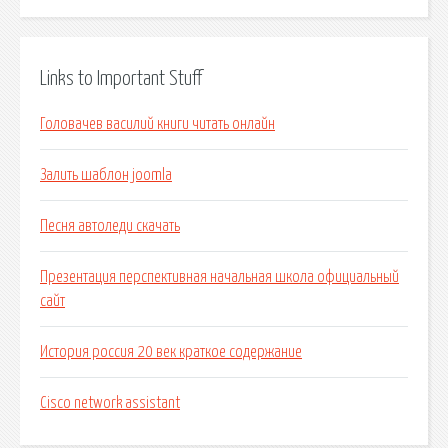
Links to Important Stuff
Головачев василий книги читать онлайн
Залить шаблон joomla
Песня автоледи скачать
Презентация перспективная начальная школа официальный
сайт
История россия 20 век краткое содержание
Cisco network assistant