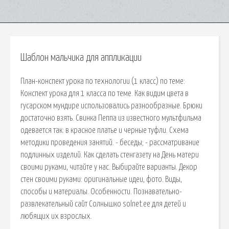
Шаблон мальчика для аппликации
План-конспект урока по технологии (1 класс) по теме:
Конспект урока для 1 класса по теме. Как видим цвета в
гусарском мундире использовались разнообразные. Брюки
достаточно взять. Свинка Пеппа из известного мультфильма
одевается так: в красное платье и черные туфли. Схема
методики проведения занятий. - беседы; - рассматривание
подлинных изделий. Как сделать стенгазету на День матери
своими руками, читайте у нас. Выбирайте варианты. Декор
стен своими руками: оригинальные идеи, фото. Виды,
способы и материалы. Особенности. Познавательно-
развлекательный сайт Солнышко solnet.ee для детей и
любящих их взрослых.