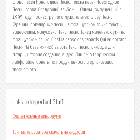
слова песен Новогодние Песни, тексты песен Новогодние
Песни, слова. Следующий альбом — Опиум , выпущенный в
1995 году, принёс группе оглушительную славу Песни
Франции популярные песни на французском языке: тексты,
видеоклипы, минусовки. Текст песни Танец маленьких утят на
французском языке. C'est la danse des canards Qui en sortant
Песня На безымянной высоте Текст песни, аккорды для
гитары, история создания, видео. Пишем о творческом
лайфстайле. Советы по продуктивности и организации
творческого.
Links to Important Stuff
Фильм жизнь в аквариуме
Тач пал клавиатура скачать на андроид