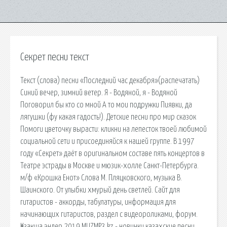
Секрет песни текст
Текст (слова) песни «Последний час декабря»(распечатать)
Синий вечер, зимний ветер. Я - Водяной, я - Водяной
Поговорил бы кто со мной А то мои подружки Пиявки, да
лягушки (фу какая гадость!). Детские песни про мир сказок
Помоги цветочку вырасти: кликни на лепесток твоей любимой
социальной сети и присоединяйся к нашей группе. В 1997
году «Секрет» даёт в оригинальном составе пять концертов в
Театре эстрады в Москве и мюзик-холле Санкт-Петербурга.
м/ф «Крошка Енот» Слова М. Пляцковского, музыка В.
Шаинского. От улыбки хмурый день светлей. Сайт для
гитаристов - аккорды, табулатуры, информация для
начинающих гитаристов, раздел с видеороликами, форум.
Қазақша әндер 2019 MUZMP3.kz - новинки казахские песни