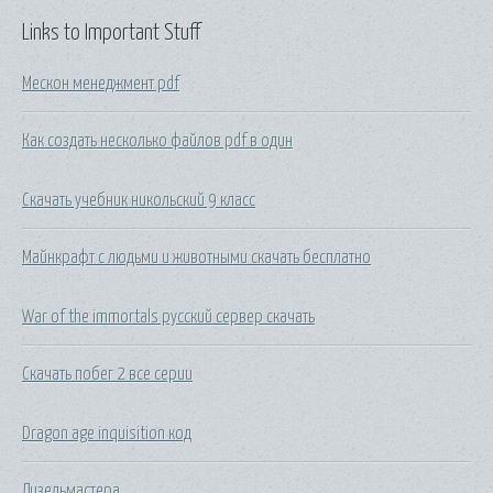
Links to Important Stuff
Мескон менеджмент pdf
Как создать несколько файлов pdf в один
Скачать учебник никольский 9 класс
Майнкрафт с людьми и животными скачать бесплатно
War of the immortals русский сервер скачать
Скачать побег 2 все серии
Dragon age inquisition код
Дизельмастера