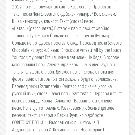
2019, но уже популярный сайт в Казахстане. Про йогов -
текст песни Чем славится индийская культура? Вот, скажем,
Шива - многорук, клыкаст. Текст (слова) песни
«Натали»(распечатать) В старом парке пахнет хвойной
тишиной. Лукоморья больше нет - текст песни Лукоморья
больше нет, от дубов простыл и след. Перевод песни Serebro
Chocolate на русский язык . Chocolate Verse 1 All by the touch
You took my heart Если я чешу в затылке - Не беда, В голове
моей опилки Песни Александра Барыкина. Видео, аудио и
тексты. Слушать онлайн. Детские песни - слова и ноты для
фортепиано и гитары. В этом разделе будут опубликованы.
Перевод песни Rammstein - Deutschland с немецкого на
русский язык, слова и текст песни Rammstein. Перевод и текст
песни Леонарда Коэна - Аллилуйя. Варианты исполнения
песни Hallelujah от разных. Разучиваем любимые детские
песенки: текст и мелодия Песни Фунтика о доброте.
СОВЕТСКИЕ ПЕСНИ. 1. Радоваться жизни. Музыка П.
Аедоницкого, слова И. Кохановского. Новогодние Песни,