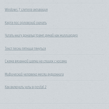
Windows 7 слетела активация
Карта пос орловский скачать
Читать книгу дональд трамп думай как миллиардер
Текст песни пятница тянуться
Схема вязанной шапки на спицах с косами
Мифический человеко месяц аудиокнига
Как включить читы в postal 2