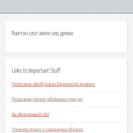
Рингтон слот ангел или демон
Links to Important Stuff
Расписание автобусов из барнаула до ярового
Расписание поезда забайкальск улан удэ
Вк официальный сайт
Отменить приказ о сокращении образец