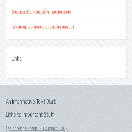
Харьков баку автобус расписание
Песни про ярика скачать бесплатно
Links
An Informative Text Blurb
Links to Important Stuff
Гдз алгебра колягин 10 класс 2007